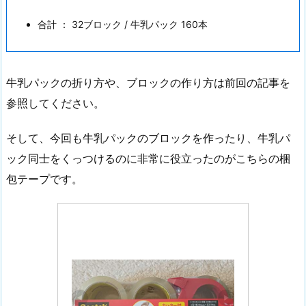
2.
合計 ： 32ブロック / 牛乳パック 160本
テ
ー
ブ
牛乳パックの折り方や、ブロックの作り方は前回の記事を
ル
が
参照してください。
で
き
そして、今回も牛乳パックのブロックを作ったり、牛乳パ
た
ック同士をくっつけるのに非常に役立ったのがこちらの梱
こ
包テープです。
と
に
よ
る
変
化
3.