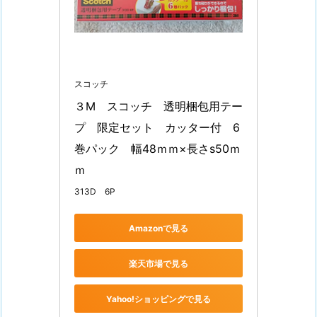
サ
イ
ド
ポ
ケ
スコッチ
ッ
３M　スコッチ　透明梱包用テー
ト
プ　限定セット　カッター付　6
を
巻パック　幅48ｍｍ×長さs50ｍ
5
ｍ
0
313D 6P
0
m
Amazonで見る
l
パ
楽天市場で見る
ッ
ク
Yahoo!ショッピングで見る
で