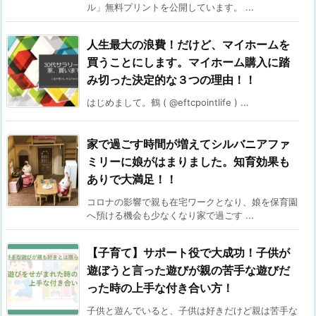
ル」無料プリントを公開しています。 ...
人生最大の浪費！だけど、マイホームを
買うことにします。マイホーム購入に踏
み切った決定的な３つの理由！！
はじめまして。鶴 ( @eftcpointlife ) ...
家で過ごす時間が増えてシルバニアファ
ミリーに娘がはまりました。知育効果も
ありで大満足！！
コロナの影響で親も在宅ワークとなり、娘を保育園
へ預ける機会も少なくなり家で過ごす ...
【子育て】サポート役で大成功！子供が
遊ぼうと言った遊びが親の苦手な遊びだ
った時の上手な付き合い方！
子供と遊んでいると、子供は好きだけど親は苦手な