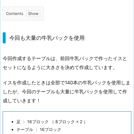
Contents
1.
今
回
今回も大量の牛乳パックを使用
も
大
今回作成するテーブルは、前回牛乳パックで作ったイスと
量
セットになるように大きさを決めて作成しています。
の
牛
イスを作成したときは全部で140本の牛乳パックを使用しま
乳
したが、今回のテーブルも大量に牛乳パックを使用して作
パ
ッ
成していきます！
ク
を
足 ： 16ブロック （ 8ブロック × 2 ）
使
テーブル ： 16ブロック
用