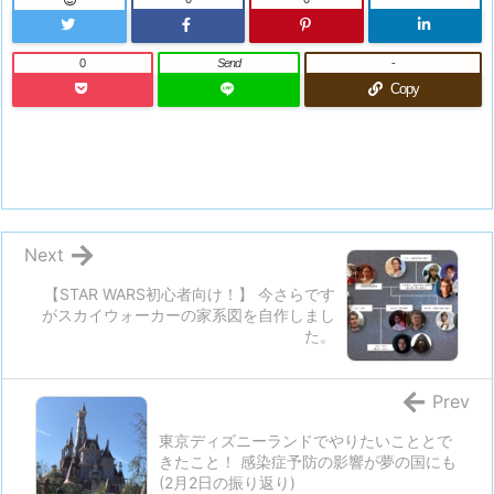
0
Send
-
Copy
Next
【STAR WARS初心者向け！】 今さらです
がスカイウォーカーの家系図を自作しまし
た。
Prev
東京ディズニーランドでやりたいこととで
きたこと！ 感染症予防の影響が夢の国にも
(2月2日の振り返り)