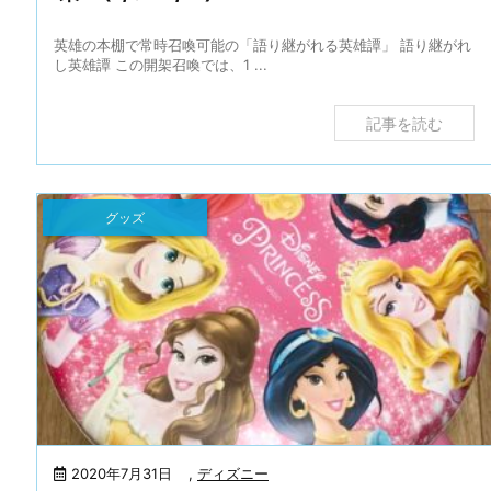
英雄の本棚で常時召喚可能の「語り継がれる英雄譚」 語り継がれ
し英雄譚 この開架召喚では、1 ...
記事を読む
グッズ
2020年7月31日
,
ディズニー