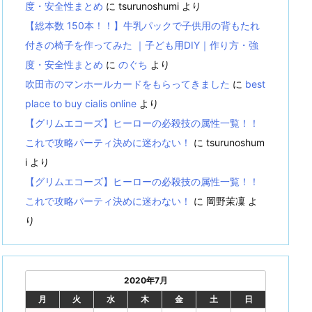
度・安全性まとめ
に
tsurunoshumi
より
【総本数 150本！！】牛乳パックで子供用の背もたれ
付きの椅子を作ってみた ｜子ども用DIY｜作り方・強
度・安全性まとめ
に
のぐち
より
吹田市のマンホールカードをもらってきました
に
best
place to buy cialis online
より
【グリムエコーズ】ヒーローの必殺技の属性一覧！！
これで攻略パーティ決めに迷わない！
に
tsurunoshum
i
より
【グリムエコーズ】ヒーローの必殺技の属性一覧！！
これで攻略パーティ決めに迷わない！
に
岡野茉凜
よ
り
2020年7月
月
火
水
木
金
土
日