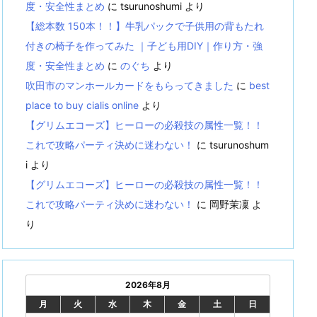
度・安全性まとめ
に
tsurunoshumi
より
【総本数 150本！！】牛乳パックで子供用の背もたれ
付きの椅子を作ってみた ｜子ども用DIY｜作り方・強
度・安全性まとめ
に
のぐち
より
吹田市のマンホールカードをもらってきました
に
best
place to buy cialis online
より
【グリムエコーズ】ヒーローの必殺技の属性一覧！！
これで攻略パーティ決めに迷わない！
に
tsurunoshum
i
より
【グリムエコーズ】ヒーローの必殺技の属性一覧！！
これで攻略パーティ決めに迷わない！
に
岡野茉凜
よ
り
2026年8月
月
火
水
木
金
土
日