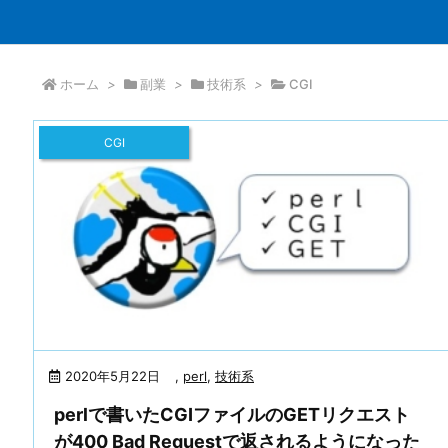
ホーム
>
副業
>
技術系
>
CGI
CGI
2020年5月22日
,
perl
,
技術系
perlで書いたCGIファイルのGETリクエスト
が400 Bad Requestで返されるようになった