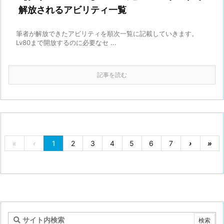
解放されるアビリティ一覧
筆者が解放できたアビリティを順次一覧に記載していきます。
Lv80まで開放するのに必要なセ ...
記事を読む
«
‹
1
2
3
4
5
6
7
›
»