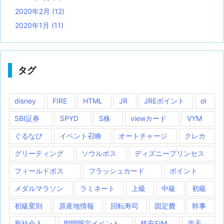
2020年2月
(12)
2020年1月
(11)
タグ
disney
FIRE
HTML
JR
JREポイント
ol
SBI証券
SPYD
S株
viewカード
VYM
ぐるなび
イベント召喚
オートチャージ
クレカ
グリーティング
ソウルボス
ディズニープリンセス
フィールドボス
フラッシュカード
ポイント
メダルマラソン
ラミネート
上級
中級
初級
初級変則
原産地情報
回転寿司
固定費
幹事
新社会人
期間限定イベント
格安SIM
楽天