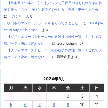
【総本数 150本！！】牛乳パックで子供用の背もたれ付きの椅
子を作ってみた ｜子ども用DIY｜作り方・強度・安全性まとめ
に
のぐち
より
吹田市のマンホールカードをもらってきました
に
best pla
ce to buy cialis online
より
【グリムエコーズ】ヒーローの必殺技の属性一覧！！これで攻
略パーティ決めに迷わない！
に
tsurunoshumi
より
【グリムエコーズ】ヒーローの必殺技の属性一覧！！これで攻
略パーティ決めに迷わない！
に
岡野茉凜
より
2024年8月
月
火
水
木
金
土
日
1
2
3
4
5
6
7
8
9
10
11