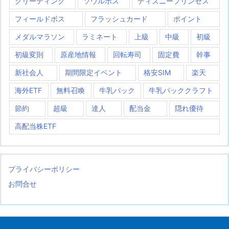
グリーティング
ソウルボス
ディズニープリンセス
フィールドボス
フラッシュカード
ポイント
メダルマラソン
ラミネート
上級
中級
初級
初級変則
原産地情報
回転寿司
固定費
幹事
新社会人
期間限定イベント
格安SIM
楽天
海外ETF
無料召喚
牛乳パック
牛乳パッククラフト
節約
超級
達人
配当金
隠れ優待
高配当株ETF
プライバシーポリシー
お問合せ