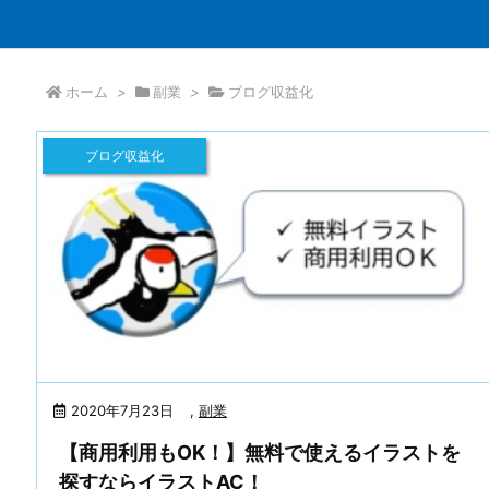
ホーム
>
副業
>
ブログ収益化
ブログ収益化
2020年7月23日
,
副業
【商用利用もOK！】無料で使えるイラストを
探すならイラストAC！