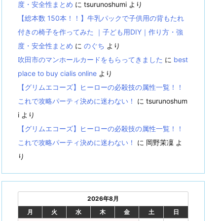
度・安全性まとめ
に
tsurunoshumi
より
【総本数 150本！！】牛乳パックで子供用の背もたれ
付きの椅子を作ってみた ｜子ども用DIY｜作り方・強
度・安全性まとめ
に
のぐち
より
吹田市のマンホールカードをもらってきました
に
best
place to buy cialis online
より
【グリムエコーズ】ヒーローの必殺技の属性一覧！！
これで攻略パーティ決めに迷わない！
に
tsurunoshum
i
より
【グリムエコーズ】ヒーローの必殺技の属性一覧！！
これで攻略パーティ決めに迷わない！
に
岡野茉凜
よ
り
2026年8月
月
火
水
木
金
土
日