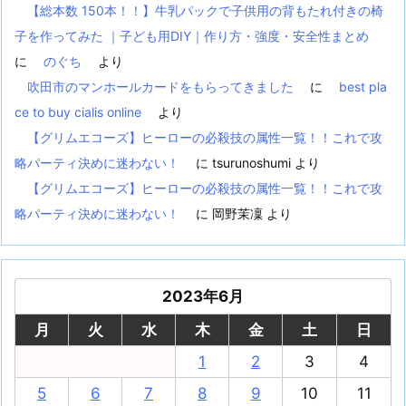
【総本数 150本！！】牛乳パックで子供用の背もたれ付きの椅
子を作ってみた ｜子ども用DIY｜作り方・強度・安全性まとめ
に
のぐち
より
吹田市のマンホールカードをもらってきました
に
best pla
ce to buy cialis online
より
【グリムエコーズ】ヒーローの必殺技の属性一覧！！これで攻
略パーティ決めに迷わない！
に
tsurunoshumi
より
【グリムエコーズ】ヒーローの必殺技の属性一覧！！これで攻
略パーティ決めに迷わない！
に
岡野茉凜
より
2023年6月
月
火
水
木
金
土
日
1
2
3
4
5
6
7
8
9
10
11