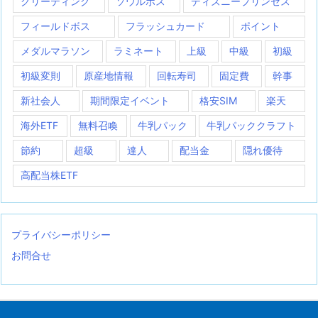
グリーティング
ソウルボス
ディズニープリンセス
フィールドボス
フラッシュカード
ポイント
メダルマラソン
ラミネート
上級
中級
初級
初級変則
原産地情報
回転寿司
固定費
幹事
新社会人
期間限定イベント
格安SIM
楽天
海外ETF
無料召喚
牛乳パック
牛乳パッククラフト
節約
超級
達人
配当金
隠れ優待
高配当株ETF
プライバシーポリシー
お問合せ