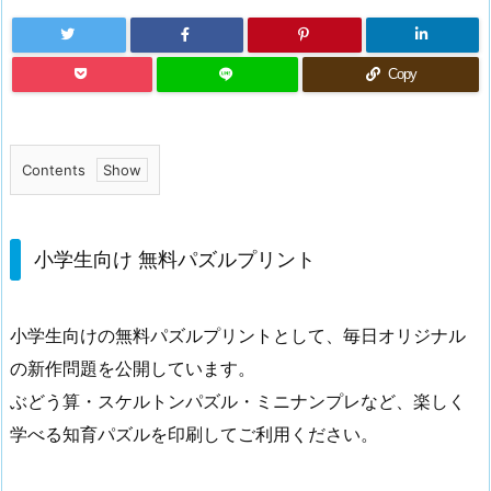
Copy
Contents
1.
小
学
小学生向け 無料パズルプリント
生
向
小学生向けの無料パズルプリントとして、毎日オリジナル
け
の新作問題を公開しています。
無
料
ぶどう算・スケルトンパズル・ミニナンプレなど、楽しく
パ
学べる知育パズルを印刷してご利用ください。
ズ
ル