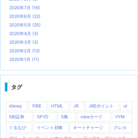
2020年7月
(16)
2020年6月
(22)
2020年5月
(25)
2020年4月
(3)
2020年3月
(3)
2020年2月
(12)
2020年1月
(11)
タグ
disney
FIRE
HTML
JR
JREポイント
ol
SBI証券
SPYD
S株
viewカード
VYM
ぐるなび
イベント召喚
オートチャージ
クレカ