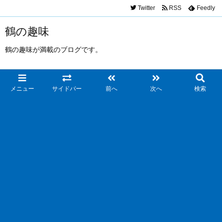
Twitter
RSS
Feedly
鶴の趣味
鶴の趣味が満載のブログです。
メニュー
サイドバー
前へ
次へ
検索