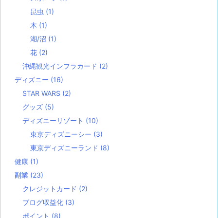
昆虫
(1)
木
(1)
湖/沼
(1)
花
(2)
沖縄観光インフラカード
(2)
ディズニー
(16)
STAR WARS
(2)
グッズ
(5)
ディズニーリゾート
(10)
東京ディズニーシー
(3)
東京ディズニーランド
(8)
健康
(1)
副業
(23)
クレジットカード
(2)
ブログ収益化
(3)
ポイント
(8)