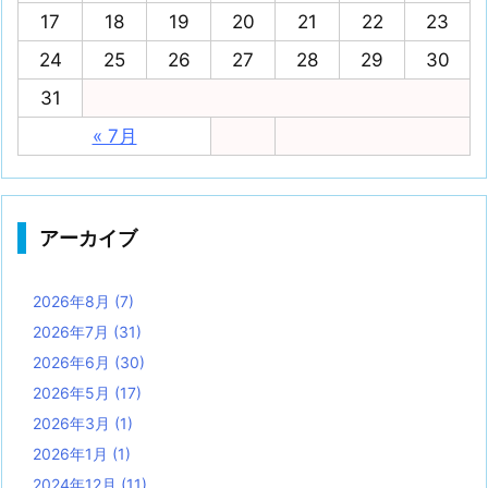
17
18
19
20
21
22
23
24
25
26
27
28
29
30
31
« 7月
アーカイブ
2026年8月
(7)
2026年7月
(31)
2026年6月
(30)
2026年5月
(17)
2026年3月
(1)
2026年1月
(1)
2024年12月
(11)