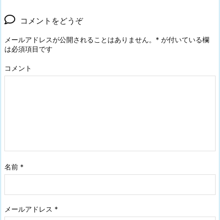
コメントをどうぞ
メールアドレスが公開されることはありません。
*
が付いている欄
は必須項目です
コメント
名前
*
メールアドレス
*