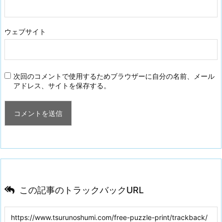
ウェブサイト
次回のコメントで使用するためブラウザーに自分の名前、メール
アドレス、サイトを保存する。
この記事のトラックバックURL