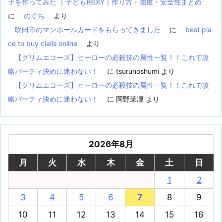
子を作ってみた ｜子ども用DIY｜作り方・強度・安全性まとめ
に
のぐち
より
吹田市のマンホールカードをもらってきました
に
best pla
ce to buy cialis online
より
【グリムエコーズ】ヒーローの必殺技の属性一覧！！これで攻
略パーティ決めに迷わない！
に
tsurunoshumi
より
【グリムエコーズ】ヒーローの必殺技の属性一覧！！これで攻
略パーティ決めに迷わない！
に
岡野茉凜
より
2026年8月
月
火
水
木
金
土
日
1
2
3
4
5
6
7
8
9
10
11
12
13
14
15
16