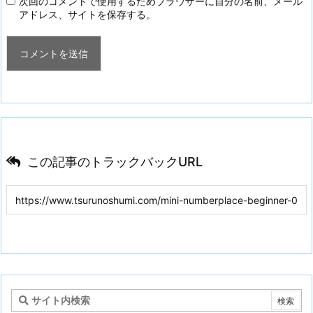
次回のコメントで使用するためブラウザーに自分の名前、メール
アドレス、サイトを保存する。
この記事のトラックバックURL