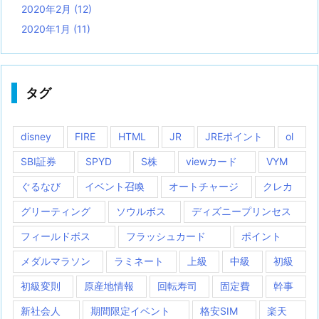
2020年2月
(12)
2020年1月
(11)
タグ
disney
FIRE
HTML
JR
JREポイント
ol
SBI証券
SPYD
S株
viewカード
VYM
ぐるなび
イベント召喚
オートチャージ
クレカ
グリーティング
ソウルボス
ディズニープリンセス
フィールドボス
フラッシュカード
ポイント
メダルマラソン
ラミネート
上級
中級
初級
初級変則
原産地情報
回転寿司
固定費
幹事
新社会人
期間限定イベント
格安SIM
楽天