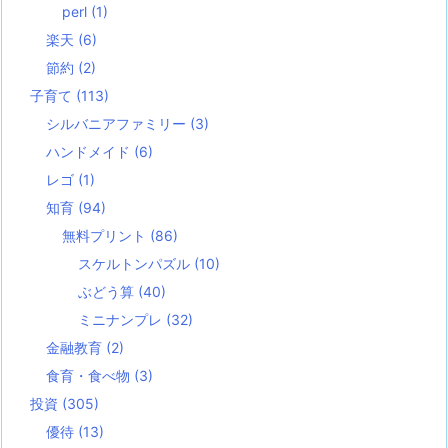
perl
(1)
楽天
(6)
節約
(2)
子育て
(113)
シルバニアファミリー
(3)
ハンドメイド
(6)
レゴ
(1)
知育
(94)
無料プリント
(86)
スケルトンパズル
(10)
ぶどう算
(40)
ミニナンプレ
(32)
金融教育
(2)
食育・食べ物
(3)
投資
(305)
優待
(13)