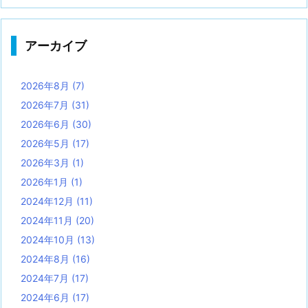
アーカイブ
2026年8月
(7)
2026年7月
(31)
2026年6月
(30)
2026年5月
(17)
2026年3月
(1)
2026年1月
(1)
2024年12月
(11)
2024年11月
(20)
2024年10月
(13)
2024年8月
(16)
2024年7月
(17)
2024年6月
(17)