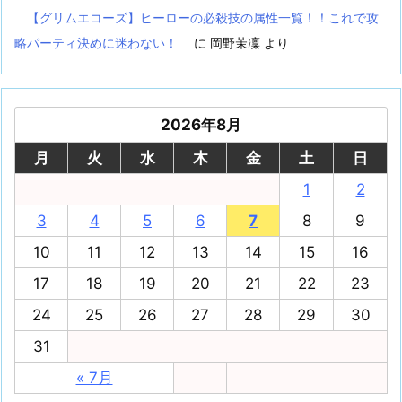
【グリムエコーズ】ヒーローの必殺技の属性一覧！！これで攻
略パーティ決めに迷わない！
に
岡野茉凜
より
2026年8月
月
火
水
木
金
土
日
1
2
3
4
5
6
7
8
9
10
11
12
13
14
15
16
17
18
19
20
21
22
23
24
25
26
27
28
29
30
31
« 7月