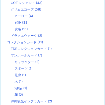
GOT:レジェンド
(43)
グリムエコーズ
(58)
ヒーロー
(4)
召喚
(33)
攻略
(21)
ドラクエウォーク
(2)
コレクションカード
(11)
TDRコレクションカード
(1)
マンホールカード
(7)
キャラクター
(2)
スポーツ
(1)
昆虫
(1)
木
(1)
湖/沼
(1)
花
(2)
沖縄観光インフラカード
(2)