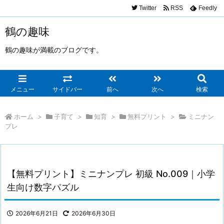
Twitter
RSS
Feedly
鶴の趣味
鶴の趣味が満載のブログです。
メニュー
サイドバー
前へ
次へ
検索
ホーム
>
子育て
>
知育
>
無料プリント
>
ミニナン
プレ
【無料プリント】ミニナンプレ 初級 No.009｜小学
生向け数字パズル
2026年6月21日
2026年6月30日