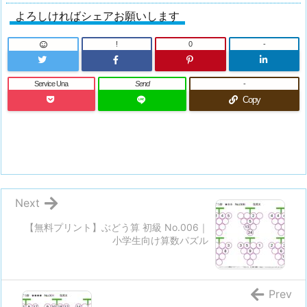
よろしければシェアお願いします
!
0
-
Service Una
Send
-
Copy
Next
【無料プリント】ぶどう算 初級 No.006｜
小学生向け算数パズル
Prev