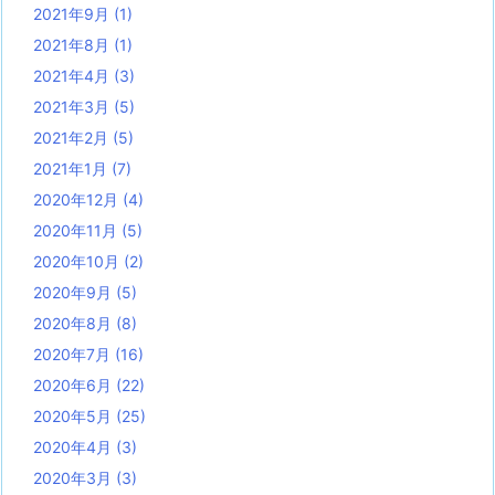
2021年9月
(1)
2021年8月
(1)
2021年4月
(3)
2021年3月
(5)
2021年2月
(5)
2021年1月
(7)
2020年12月
(4)
2020年11月
(5)
2020年10月
(2)
2020年9月
(5)
2020年8月
(8)
2020年7月
(16)
2020年6月
(22)
2020年5月
(25)
2020年4月
(3)
2020年3月
(3)