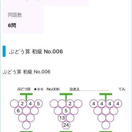
N
問題数
o.
0
6問
0
6
ぶどう算 初級 No.006
ぶどう算 初級 No.006