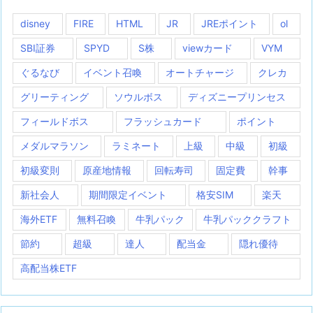
disney
FIRE
HTML
JR
JREポイント
ol
SBI証券
SPYD
S株
viewカード
VYM
ぐるなび
イベント召喚
オートチャージ
クレカ
グリーティング
ソウルボス
ディズニープリンセス
フィールドボス
フラッシュカード
ポイント
メダルマラソン
ラミネート
上級
中級
初級
初級変則
原産地情報
回転寿司
固定費
幹事
新社会人
期間限定イベント
格安SIM
楽天
海外ETF
無料召喚
牛乳パック
牛乳パッククラフト
節約
超級
達人
配当金
隠れ優待
高配当株ETF