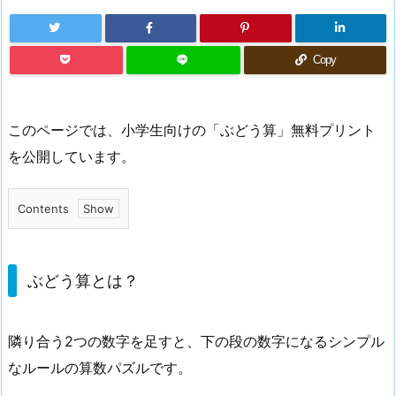
Copy
このページでは、小学生向けの「ぶどう算」無料プリント
を公開しています。
Contents
1.
ぶ
ど
ぶどう算とは？
う
算
隣り合う2つの数字を足すと、下の段の数字になるシンプル
と
なルールの算数パズルです。
は？
1.