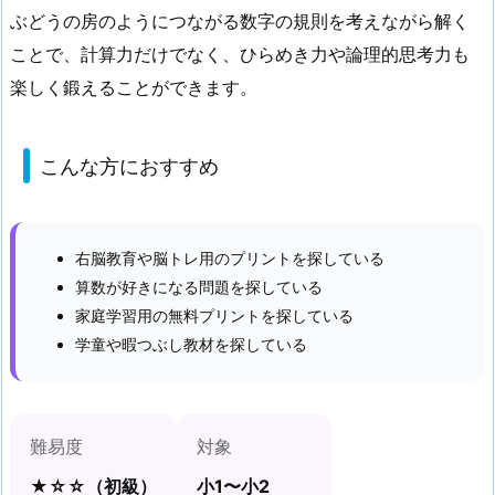
ぶどうの房のようにつながる数字の規則を考えながら解く
1.
ことで、計算力だけでなく、ひらめき力や論理的思考力も
こ
ん
楽しく鍛えることができます。
な
方
こんな方におすすめ
に
お
す
す
右脳教育や脳トレ用のプリントを探している
め
算数が好きになる問題を探している
家庭学習用の無料プリントを探している
2.
学童や暇つぶし教材を探している
ぶ
ど
う
算
難易度
対象
初
★☆☆（初級）
小1〜小2
級