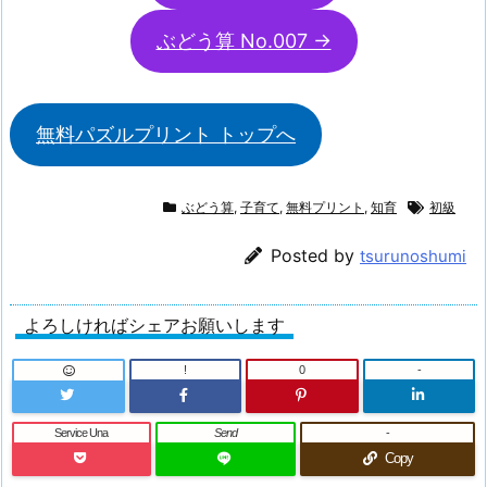
ぶどう算 No.007 →
無料パズルプリント トップへ
ぶどう算
,
子育て
,
無料プリント
,
知育
初級
Posted by
tsurunoshumi
よろしければシェアお願いします
!
0
-
Service Una
Send
-
Copy