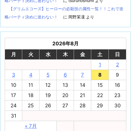
略パーティ決めに迷わない！
に
tsurunoshumi
より
【グリムエコーズ】ヒーローの必殺技の属性一覧！！これで攻
略パーティ決めに迷わない！
に
岡野茉凜
より
2026年8月
月
火
水
木
金
土
日
1
2
3
4
5
6
7
8
9
10
11
12
13
14
15
16
17
18
19
20
21
22
23
24
25
26
27
28
29
30
31
« 7月