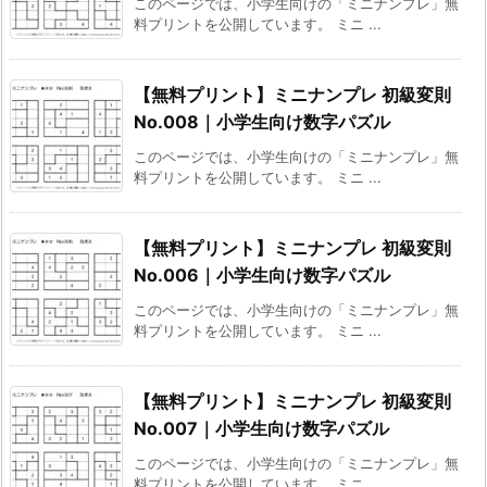
このページでは、小学生向けの「ミニナンプレ」無
料プリントを公開しています。 ミニ ...
【無料プリント】ミニナンプレ 初級変則
No.008｜小学生向け数字パズル
このページでは、小学生向けの「ミニナンプレ」無
料プリントを公開しています。 ミニ ...
【無料プリント】ミニナンプレ 初級変則
No.006｜小学生向け数字パズル
このページでは、小学生向けの「ミニナンプレ」無
料プリントを公開しています。 ミニ ...
【無料プリント】ミニナンプレ 初級変則
No.007｜小学生向け数字パズル
このページでは、小学生向けの「ミニナンプレ」無
料プリントを公開しています。 ミニ ...