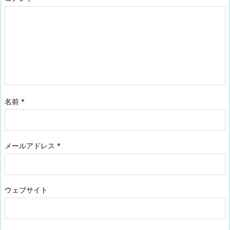
名前
*
メールアドレス
*
ウェブサイト