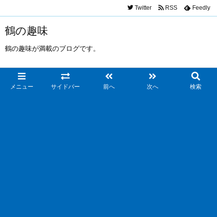
Twitter
RSS
Feedly
鶴の趣味
鶴の趣味が満載のブログです。
メニュー
サイドバー
前へ
次へ
検索