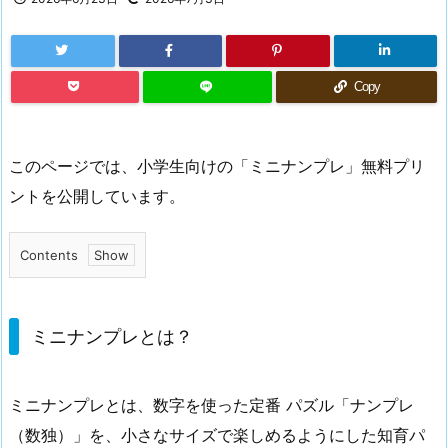
Copy
このページでは、小学生向けの「ミニナンプレ」無料プリ
ントを公開しています。
Contents
1.
ミ
ニ
ミニナンプレとは？
ナ
ン
ミニナンプレとは、数字を使った定番 パズル「ナンプレ
プ
（数独）」を、小さなサイズで楽しめるようにした知育パ
レ