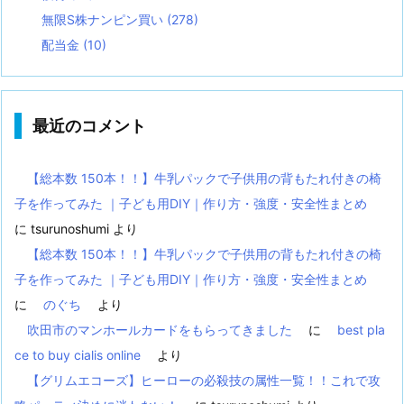
無限S株ナンピン買い
(278)
配当金
(10)
最近のコメント
【総本数 150本！！】牛乳パックで子供用の背もたれ付きの椅
子を作ってみた ｜子ども用DIY｜作り方・強度・安全性まとめ
に
tsurunoshumi
より
【総本数 150本！！】牛乳パックで子供用の背もたれ付きの椅
子を作ってみた ｜子ども用DIY｜作り方・強度・安全性まとめ
に
のぐち
より
吹田市のマンホールカードをもらってきました
に
best pla
ce to buy cialis online
より
【グリムエコーズ】ヒーローの必殺技の属性一覧！！これで攻