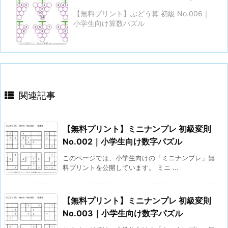
【無料プリント】ぶどう算 初級 No.006｜
小学生向け算数パズル
関連記事
【無料プリント】ミニナンプレ 初級変則
No.002｜小学生向け数字パズル
このページでは、小学生向けの「ミニナンプレ」無
料プリントを公開しています。 ミニ ...
【無料プリント】ミニナンプレ 初級変則
No.003｜小学生向け数字パズル