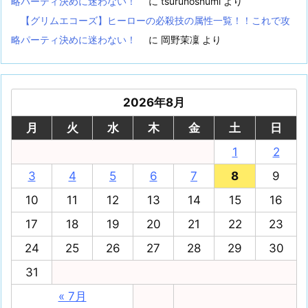
略パーティ決めに迷わない！
に
tsurunoshumi
より
【グリムエコーズ】ヒーローの必殺技の属性一覧！！これで攻
略パーティ決めに迷わない！
に
岡野茉凜
より
2026年8月
月
火
水
木
金
土
日
1
2
3
4
5
6
7
8
9
10
11
12
13
14
15
16
17
18
19
20
21
22
23
24
25
26
27
28
29
30
31
« 7月