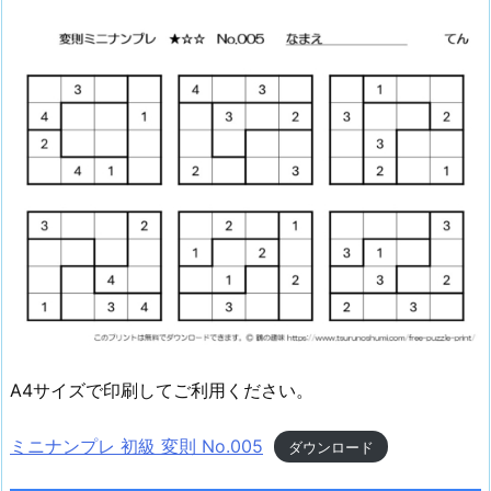
A4サイズで印刷してご利用ください。
ミニナンプレ 初級 変則 No.005
ダウンロード