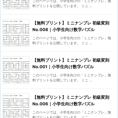
このページでは、小学生向けの「ミニナンプレ」無
料プリントを公開しています。 ミニ ...
【無料プリント】ミニナンプレ 初級変則
No.008｜小学生向け数字パズル
このページでは、小学生向けの「ミニナンプレ」無
料プリントを公開しています。 ミニ ...
【無料プリント】ミニナンプレ 初級変則
No.001｜小学生向け数字パズル
このページでは、小学生向けの「ミニナンプレ」無
料プリントを公開しています。 ミニ ...
【無料プリント】ミニナンプレ 初級変則
No.006｜小学生向け数字パズル
このページでは、小学生向けの「ミニナンプレ」無
料プリントを公開しています。 ミニ ...