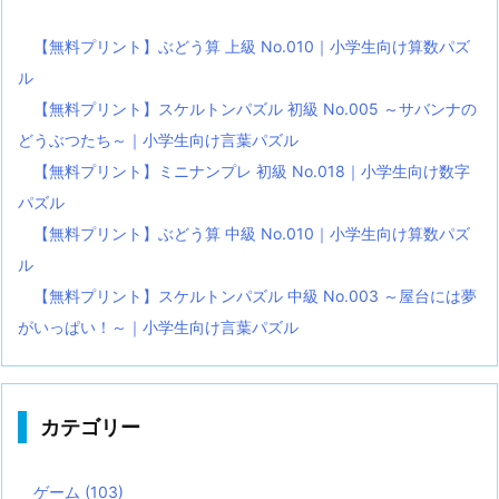
【無料プリント】ぶどう算 上級 No.010｜小学生向け算数パズ
ル
【無料プリント】スケルトンパズル 初級 No.005 ～サバンナの
どうぶつたち～｜小学生向け言葉パズル
【無料プリント】ミニナンプレ 初級 No.018｜小学生向け数字
パズル
【無料プリント】ぶどう算 中級 No.010｜小学生向け算数パズ
ル
【無料プリント】スケルトンパズル 中級 No.003 ～屋台には夢
がいっぱい！～｜小学生向け言葉パズル
カテゴリー
ゲーム
(103)