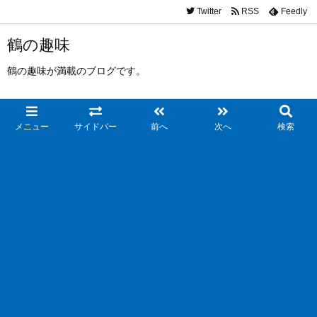
Twitter
RSS
Feedly
鶴の趣味
鶴の趣味が満載のブログです。
メニュー
サイドバー
前へ
次へ
検索