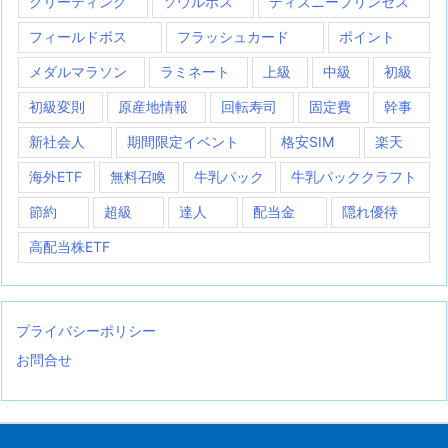
グリーティング
ソウルボス
ディズニープリンセス
フィールドボス
フラッシュカード
ポイント
メダルマラソン
ラミネート
上級
中級
初級
初級変則
原産地情報
回転寿司
固定費
幹事
新社会人
期間限定イベント
格安SIM
楽天
海外ETF
無料召喚
牛乳パック
牛乳パッククラフト
節約
超級
達人
配当金
隠れ優待
高配当株ETF
プライバシーポリシー
お問合せ