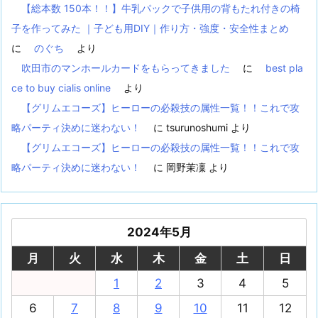
【総本数 150本！！】牛乳パックで子供用の背もたれ付きの椅
子を作ってみた ｜子ども用DIY｜作り方・強度・安全性まとめ
に
のぐち
より
吹田市のマンホールカードをもらってきました
に
best pla
ce to buy cialis online
より
【グリムエコーズ】ヒーローの必殺技の属性一覧！！これで攻
略パーティ決めに迷わない！
に
tsurunoshumi
より
【グリムエコーズ】ヒーローの必殺技の属性一覧！！これで攻
略パーティ決めに迷わない！
に
岡野茉凜
より
2024年5月
月
火
水
木
金
土
日
1
2
3
4
5
6
7
8
9
10
11
12