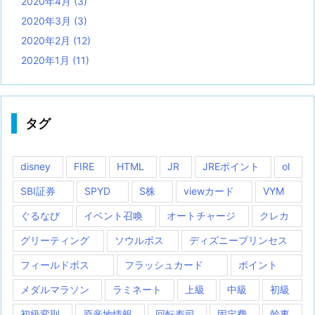
2020年4月
(3)
2020年3月
(3)
2020年2月
(12)
2020年1月
(11)
タグ
disney
FIRE
HTML
JR
JREポイント
ol
SBI証券
SPYD
S株
viewカード
VYM
ぐるなび
イベント召喚
オートチャージ
クレカ
グリーティング
ソウルボス
ディズニープリンセス
フィールドボス
フラッシュカード
ポイント
メダルマラソン
ラミネート
上級
中級
初級
初級変則
原産地情報
回転寿司
固定費
幹事