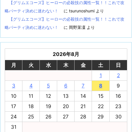
【グリムエコーズ】ヒーローの必殺技の属性一覧！！これで攻
略パーティ決めに迷わない！
に
tsurunoshumi
より
【グリムエコーズ】ヒーローの必殺技の属性一覧！！これで攻
略パーティ決めに迷わない！
に
岡野茉凜
より
2026年8月
月
火
水
木
金
土
日
1
2
3
4
5
6
7
8
9
10
11
12
13
14
15
16
17
18
19
20
21
22
23
24
25
26
27
28
29
30
31