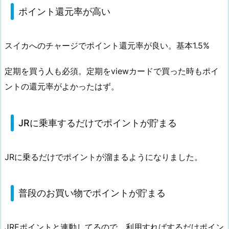
チ
ポイント還元率が高い
ャ
ー
ジ
スイカへのチャージでポイント還元率が良い。基本1.5%
で
改
定期を買う人も必須。定期をviewカードで買った時もポイ
札
ントの還元率がよかったはず。
も
ス
イ
JRに乗車するだけでポイントが貯まる
ス
イ
JRに乗るだけでポイントが溜まるようになりました。
1.
2.
ポ
普段のお買い物でポイントが貯まる
イ
ン
JREポイントと連動してるので、利用すればするだけポイン