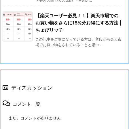
ト好きの間で大人気の 「iHerb ...
車
チ
【楽天ユーザー必見！！】楽天市場での
ケ
お買い物をさらに15%分お得にする方法 |
ッ
ちょびリッチ
ト
この記事をご覧になっている方は、普段から楽天市
が
場でお買い物をされていることと思い ...
割
引
価
格
で
ディスカッション
購
入
で
コメント一覧
き
る
まだ、コメントがありません