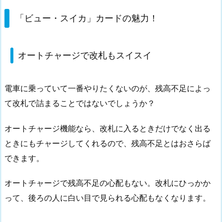
「ビ
ュ
「ビュー・スイカ」カードの魅力！
ー・
ス
オートチャージで改札もスイスイ
イ
カ」
カ
電車に乗っていて一番やりたくないのが、残高不足によっ
ー
て改札で詰まることではないでしょうか？
ド
の
オートチャージ機能なら、改札に入るときだけでなく出る
魅
ときにもチャージしてくれるので、残高不足とはおさらば
力！
できます。
1.
1.
オートチャージで残高不足の心配もない。改札にひっかか
オ
って、後ろの人に白い目で見られる心配もなくなります。
ー
ト