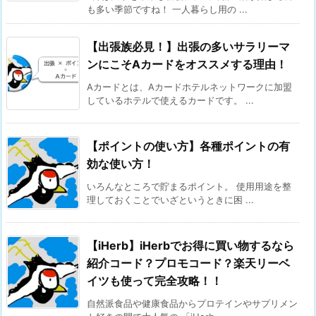
も多い季節ですね！ 一人暮らし用の ...
i
c
【出張族必見！】出張の多いサラリーマ
a
ンにこそAカードをオススメする理由！
と
Aカードとは、Aカードホテルネットワークに加盟
の
しているホテルで使えるカードです。 ...
連
携
メ
【ポイントの使い方】各種ポイントの有
効な使い方！
リ
ッ
いろんなところで貯まるポイント。 使用用途を整
ト
理しておくことでいざというときに困 ...
2.
1.
【iHerb】iHerbでお得に買い物するなら
グ
紹介コード？プロモコード？楽天リーベ
リ
イツも使って完全攻略！！
ー
自然派食品や健康食品からプロテインやサプリメン
ン