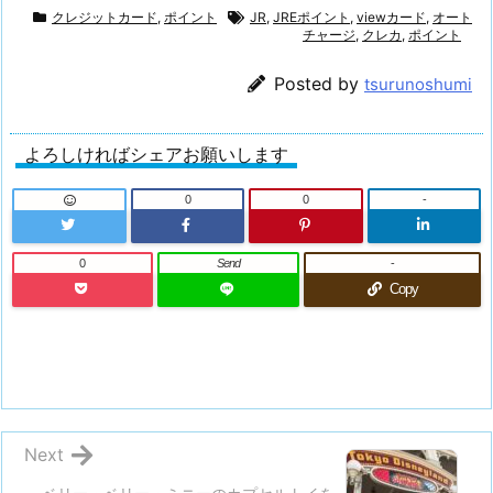
クレジットカード
,
ポイント
JR
,
JREポイント
,
viewカード
,
オート
で
チャージ
,
クレカ
,
ポイント
ポ
Posted by
tsurunoshumi
イ
ン
ト
よろしければシェアお願いします
が
貯
0
0
-
ま
る
0
Send
-
1.
Copy
4.
普
段
の
お
Next
買
い