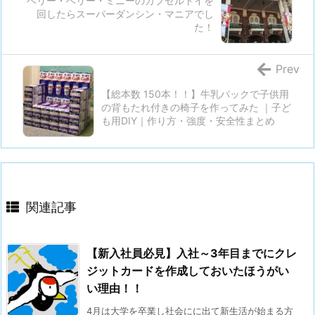
ベリー・ベリー・ミニーのカプセルトイを
回したらスーパーダンシン・マニアでし
物
た！
で
ポ
Prev
イ
ン
【総本数 150本！！】牛乳パックで子供用
の背もたれ付きの椅子を作ってみた ｜子ど
ト
も用DIY｜作り方・強度・安全性まとめ
が
貯
ま
る
2.
関連記事
モ
バ
【新入社員必見】入社～3年目までにクレ
イ
ジットカードを作成しておいたほうがい
ル
い理由！！
s
4月は大学を卒業し社会にに出て新生活が始まる方
u