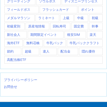
グリーティング
ソウルボス
ディズニープリンセス
フィールドボス
フラッシュカード
ポイント
メダルマラソン
ラミネート
上級
中級
初級
初級変則
原産地情報
回転寿司
固定費
幹事
新社会人
期間限定イベント
格安SIM
楽天
海外ETF
無料召喚
牛乳パック
牛乳パッククラフト
節約
超級
達人
配当金
隠れ優待
高配当株ETF
プライバシーポリシー
お問合せ