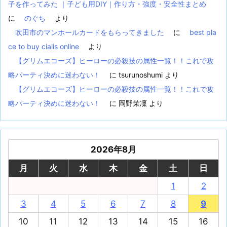
子を作ってみた ｜子ども用DIY｜作り方・強度・安全性まとめ
に
のぐち
より
吹田市のマンホールカードをもらってきました
に
best pla
ce to buy cialis online
より
【グリムエコーズ】ヒーローの必殺技の属性一覧！！これで攻
略パーティ決めに迷わない！
に
tsurunoshumi
より
【グリムエコーズ】ヒーローの必殺技の属性一覧！！これで攻
略パーティ決めに迷わない！
に
岡野茉凜
より
2026年8月
月
火
水
木
金
土
日
1
2
3
4
5
6
7
8
9
10
11
12
13
14
15
16