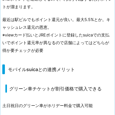
ト
トが溜まります。
還
元
最近は駅ビルでもポイント還元が良い。最大5.5%とか。キ
率
ャッシュレス還元の恩恵。
が
高
※viewカード払いとJREポイントに登録したsuicaでの支払
い
いでポイント還元率が異なるので店舗によってはどちらが
1.
得か要チェックが必要
3.
J
R
モバイルsuicaとの連携メリット
に
乗
グリーン車チケットが割引価格で購入できる
車
す
る
土日祝日のグリーン車がホリデー料金で購入可能
だ
け