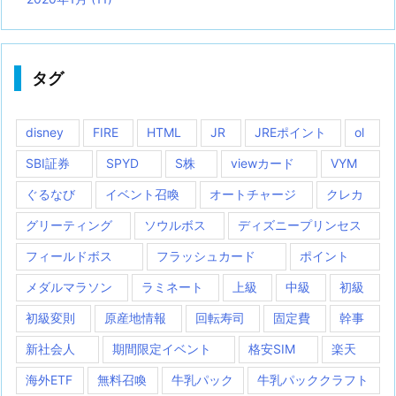
タグ
disney
FIRE
HTML
JR
JREポイント
ol
SBI証券
SPYD
S株
viewカード
VYM
ぐるなび
イベント召喚
オートチャージ
クレカ
グリーティング
ソウルボス
ディズニープリンセス
フィールドボス
フラッシュカード
ポイント
メダルマラソン
ラミネート
上級
中級
初級
初級変則
原産地情報
回転寿司
固定費
幹事
新社会人
期間限定イベント
格安SIM
楽天
海外ETF
無料召喚
牛乳パック
牛乳パッククラフト