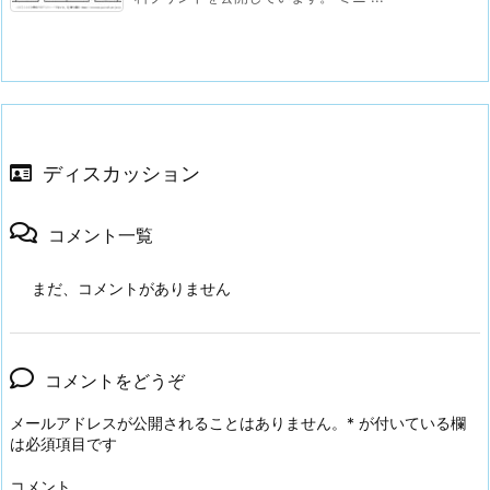
ディスカッション
コメント一覧
まだ、コメントがありません
コメントをどうぞ
メールアドレスが公開されることはありません。
*
が付いている欄
は必須項目です
コメント