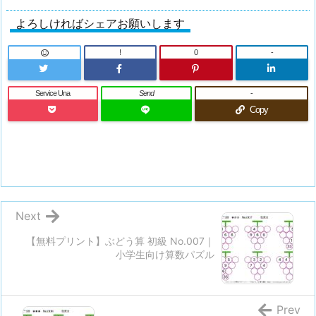
よろしければシェアお願いします
!
0
-
Service Una
Send
-
Copy
Next
【無料プリント】ぶどう算 初級 No.007｜
小学生向け算数パズル
Prev