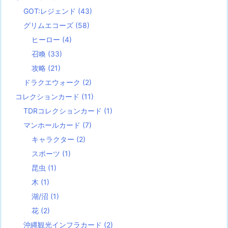
GOT:レジェンド
(43)
グリムエコーズ
(58)
ヒーロー
(4)
召喚
(33)
攻略
(21)
ドラクエウォーク
(2)
コレクションカード
(11)
TDRコレクションカード
(1)
マンホールカード
(7)
キャラクター
(2)
スポーツ
(1)
昆虫
(1)
木
(1)
湖/沼
(1)
花
(2)
沖縄観光インフラカード
(2)