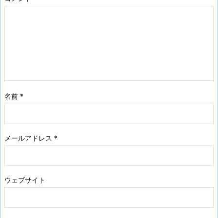
名前
*
メールアドレス
*
ウェブサイト