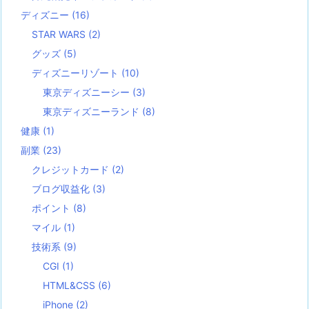
ディズニー
(16)
STAR WARS
(2)
グッズ
(5)
ディズニーリゾート
(10)
東京ディズニーシー
(3)
東京ディズニーランド
(8)
健康
(1)
副業
(23)
クレジットカード
(2)
ブログ収益化
(3)
ポイント
(8)
マイル
(1)
技術系
(9)
CGI
(1)
HTML&CSS
(6)
iPhone
(2)