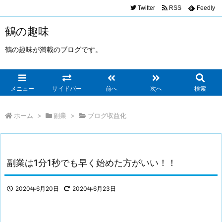
Twitter
RSS
Feedly
鶴の趣味
鶴の趣味が満載のブログです。
メニュー
サイドバー
前へ
次へ
検索
ホーム
>
副業
>
ブログ収益化
副業は1分1秒でも早く始めた方がいい！！
2020年6月20日
2020年6月23日