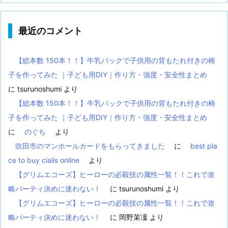
最近のコメント
【総本数 150本！！】牛乳パックで子供用の背もたれ付きの椅
子を作ってみた ｜子ども用DIY｜作り方・強度・安全性まとめ
に
tsurunoshumi
より
【総本数 150本！！】牛乳パックで子供用の背もたれ付きの椅
子を作ってみた ｜子ども用DIY｜作り方・強度・安全性まとめ
に
のぐち
より
吹田市のマンホールカードをもらってきました
に
best pla
ce to buy cialis online
より
【グリムエコーズ】ヒーローの必殺技の属性一覧！！これで攻
略パーティ決めに迷わない！
に
tsurunoshumi
より
【グリムエコーズ】ヒーローの必殺技の属性一覧！！これで攻
略パーティ決めに迷わない！
に
岡野茉凜
より