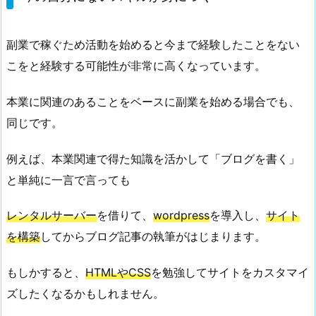
自
分
副業で稼ぐため活動を始めると今まで経験したことをない
に
こをと経験する可能性が非常に高くなっています。
な
い
本業に関連のあることをベースに副業を始める場合でも、
ス
同じです。
キ
ル
例えば、本業関連で得た知識を活かして「ブログを書く」
が
身
と単純に一言で言っても
に
つ
レンタルサーバー
を借りて、
wordpress
を導入し、
サイト
く
を構築
してからブログ記事の執筆がはじまります。
2.
もしかすると、
HTMLやCSS
を勉強してサイトをカスタマイ
金
銭
ズしたくなるかもしれません。
の