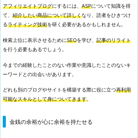
余
アフィリエイトブログ
にするには、
ASP
について知識を得
裕
て、
紹介したい商品について詳しく
なり、読者をひきつけ
が
る
ライティング技術
を研く必要があるかもしれません。
心
に
検索上位に表示させるために
SEO
を学び、
記事のリライト
余
を行う必要もあるでしょう。
裕
を
今までの経験したことのない作業や意識したことのないキ
持
ーワードとの出会いがあります。
た
せ
どれも別のブログやサイトを構築する際に役に立つ
再利用
る
可能なスキルとして身についてきます
。
3.
副
業
金銭の余裕が心に余裕を持たせる
が
成