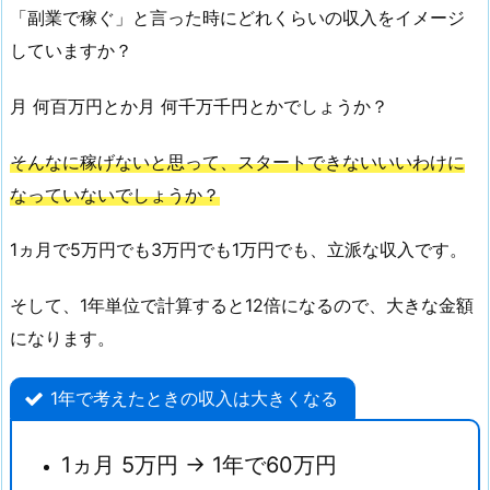
果
「副業で稼ぐ」と言った時にどれくらいの収入をイメージ
を
していますか？
出
す
月 何百万円とか月 何千万千円とかでしょうか？
に
は
そんなに稼げないと思って、スタートできないいいわけに
多
なっていないでしょうか？
少
の
1ヵ月で5万円でも3万円でも1万円でも、立派な収入です。
時
間
そして、1年単位で計算すると12倍になるので、大きな金額
が
になります。
か
か
1年で考えたときの収入は大きくなる
る
4.
1ヵ月 5万円 → 1年で60万円
ま