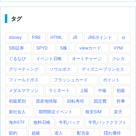
タグ
disney
FIRE
HTML
JR
JREポイント
ol
SBI証券
SPYD
S株
viewカード
VYM
ぐるなび
イベント召喚
オートチャージ
クレカ
グリーティング
ソウルボス
ディズニープリンセス
フィールドボス
フラッシュカード
ポイント
メダルマラソン
ラミネート
上級
中級
初級
初級変則
原産地情報
回転寿司
固定費
幹事
新社会人
期間限定イベント
格安SIM
楽天
海外ETF
無料召喚
牛乳パック
牛乳パッククラフト
節約
超級
達人
配当金
隠れ優待