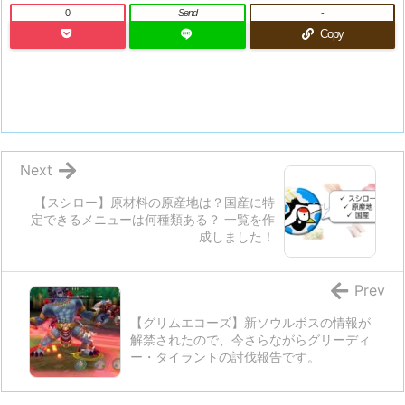
0
Send
-
Copy
Next
【スシロー】原材料の原産地は？国産に特
定できるメニューは何種類ある？ 一覧を作
成しました！
Prev
【グリムエコーズ】新ソウルボスの情報が
解禁されたので、今さらながらグリーディ
ー・タイラントの討伐報告です。