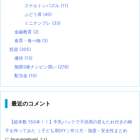
スケルトンパズル
(11)
ぶどう算
(40)
ミニナンプレ
(33)
金融教育
(2)
食育・食べ物
(3)
投資
(305)
優待
(13)
無限S株ナンピン買い
(278)
配当金
(10)
最近のコメント
【総本数 150本！！】牛乳パックで子供用の背もたれ付きの椅
子を作ってみた ｜子ども用DIY｜作り方・強度・安全性まとめ
に
tsurunoshumi
より