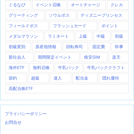
ぐるなび
イベント召喚
オートチャージ
クレカ
グリーティング
ソウルボス
ディズニープリンセス
フィールドボス
フラッシュカード
ポイント
メダルマラソン
ラミネート
上級
中級
初級
初級変則
原産地情報
回転寿司
固定費
幹事
新社会人
期間限定イベント
格安SIM
楽天
海外ETF
無料召喚
牛乳パック
牛乳パッククラフト
節約
超級
達人
配当金
隠れ優待
高配当株ETF
プライバシーポリシー
お問合せ