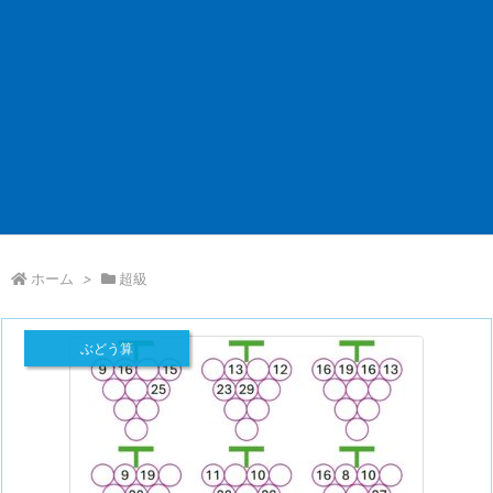
ホーム
>
超級
ぶどう算