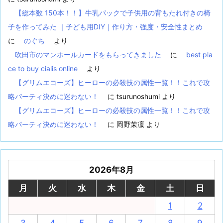
【総本数 150本！！】牛乳パックで子供用の背もたれ付きの椅
子を作ってみた ｜子ども用DIY｜作り方・強度・安全性まとめ
に
のぐち
より
吹田市のマンホールカードをもらってきました
に
best pla
ce to buy cialis online
より
【グリムエコーズ】ヒーローの必殺技の属性一覧！！これで攻
略パーティ決めに迷わない！
に
tsurunoshumi
より
【グリムエコーズ】ヒーローの必殺技の属性一覧！！これで攻
略パーティ決めに迷わない！
に
岡野茉凜
より
2026年8月
月
火
水
木
金
土
日
1
2