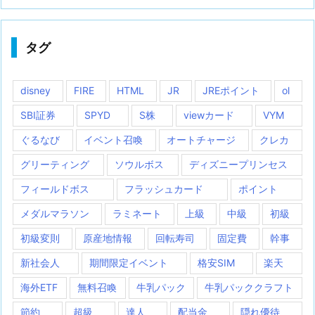
タグ
disney
FIRE
HTML
JR
JREポイント
ol
SBI証券
SPYD
S株
viewカード
VYM
ぐるなび
イベント召喚
オートチャージ
クレカ
グリーティング
ソウルボス
ディズニープリンセス
フィールドボス
フラッシュカード
ポイント
メダルマラソン
ラミネート
上級
中級
初級
初級変則
原産地情報
回転寿司
固定費
幹事
新社会人
期間限定イベント
格安SIM
楽天
海外ETF
無料召喚
牛乳パック
牛乳パッククラフト
節約
超級
達人
配当金
隠れ優待