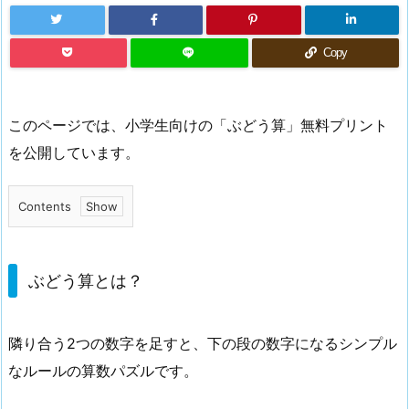
Copy
このページでは、小学生向けの「ぶどう算」無料プリント
を公開しています。
Contents
1.
ぶ
ど
ぶどう算とは？
う
算
隣り合う2つの数字を足すと、下の段の数字になるシンプル
と
なルールの算数パズルです。
は？
1.