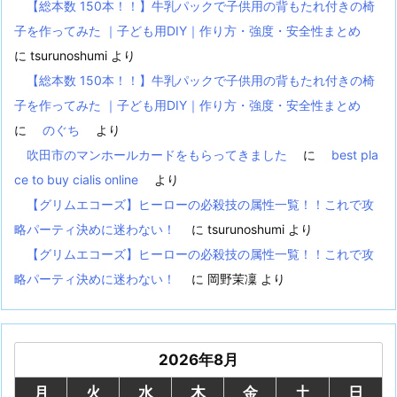
【総本数 150本！！】牛乳パックで子供用の背もたれ付きの椅
子を作ってみた ｜子ども用DIY｜作り方・強度・安全性まとめ
に
tsurunoshumi
より
【総本数 150本！！】牛乳パックで子供用の背もたれ付きの椅
子を作ってみた ｜子ども用DIY｜作り方・強度・安全性まとめ
に
のぐち
より
吹田市のマンホールカードをもらってきました
に
best pla
ce to buy cialis online
より
【グリムエコーズ】ヒーローの必殺技の属性一覧！！これで攻
略パーティ決めに迷わない！
に
tsurunoshumi
より
【グリムエコーズ】ヒーローの必殺技の属性一覧！！これで攻
略パーティ決めに迷わない！
に
岡野茉凜
より
2026年8月
月
火
水
木
金
土
日