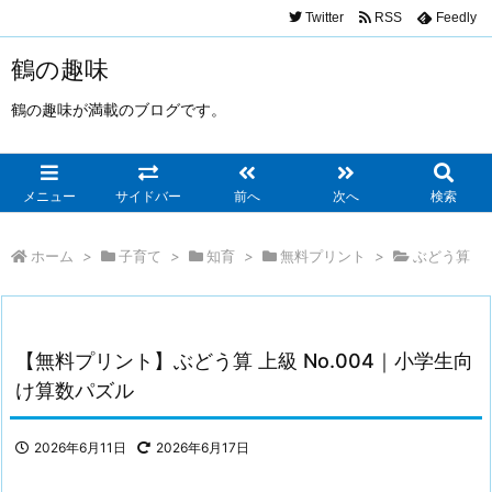
Twitter
RSS
Feedly
鶴の趣味
鶴の趣味が満載のブログです。
メニュー
サイドバー
前へ
次へ
検索
ホーム
>
子育て
>
知育
>
無料プリント
>
ぶどう算
【無料プリント】ぶどう算 上級 No.004｜小学生向
け算数パズル
2026年6月11日
2026年6月17日