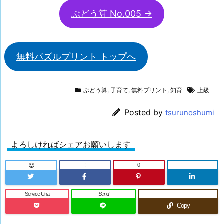
ぶどう算 No.005 →
無料パズルプリント トップへ
ぶどう算
,
子育て
,
無料プリント
,
知育
上級
Posted by
tsurunoshumi
よろしければシェアお願いします
!
0
-
Service Una
Send
-
Copy