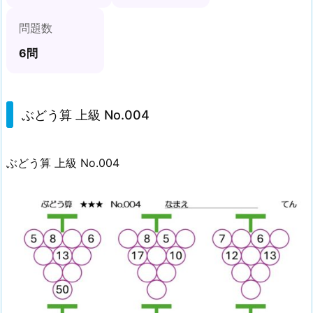
N
問題数
o.
0
6問
0
4
ぶどう算 上級 No.004
ぶどう算 上級 No.004