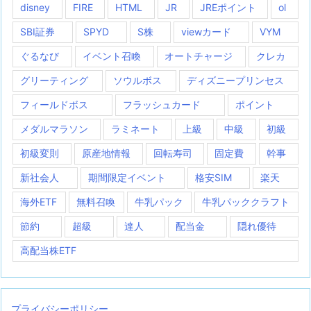
disney
FIRE
HTML
JR
JREポイント
ol
SBI証券
SPYD
S株
viewカード
VYM
ぐるなび
イベント召喚
オートチャージ
クレカ
グリーティング
ソウルボス
ディズニープリンセス
フィールドボス
フラッシュカード
ポイント
メダルマラソン
ラミネート
上級
中級
初級
初級変則
原産地情報
回転寿司
固定費
幹事
新社会人
期間限定イベント
格安SIM
楽天
海外ETF
無料召喚
牛乳パック
牛乳パッククラフト
節約
超級
達人
配当金
隠れ優待
高配当株ETF
プライバシーポリシー