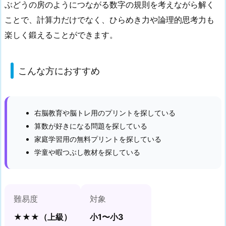
ぶどうの房のようにつながる数字の規則を考えながら解く
1.
ことで、計算力だけでなく、ひらめき力や論理的思考力も
こ
ん
楽しく鍛えることができます。
な
方
こんな方におすすめ
に
お
す
す
右脳教育や脳トレ用のプリントを探している
め
算数が好きになる問題を探している
家庭学習用の無料プリントを探している
2.
学童や暇つぶし教材を探している
ぶ
ど
う
算
難易度
対象
上
★★★（上級）
小1〜小3
級