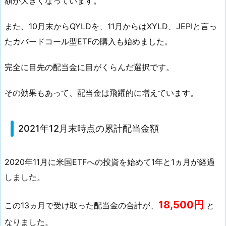
額が大きくなっています。
1
年
また、10月末からQYLDを、11月からはXYLD、JEPIと言っ
4
たカバードコール型ETFの購入も始めました。
Q
の
完全に目先の配当金に目がくらんだ選択です。
配
当
その効果もあって、配当金は飛躍的に増えています。
金
1.
2.
2021年12月末時点の累計配当金額
2
0
2020年11月に米国ETFへの投資を始めて1年と1ヵ月が経過
2
しました。
1
年
18,500円
この13ヵ月で受け取った配当金の合計が、
と
1
2
なりました。