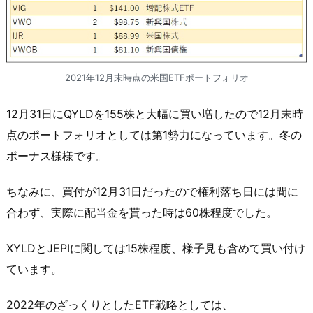
ス
ス
メ
の
証
2021年12月末時点の米国ETFポートフォリオ
券
口
12月31日にQYLDを155株と大幅に買い増したので12月末時
座
点のポートフォリオとしては第1勢力になっています。冬の
ボーナス様様です。
ちなみに、買付が12月31日だったので権利落ち日には間に
合わず、実際に配当金を貰った時は60株程度でした。
XYLDとJEPIに関しては15株程度、様子見も含めて買い付け
ています。
2022年のざっくりとしたETF戦略としては、