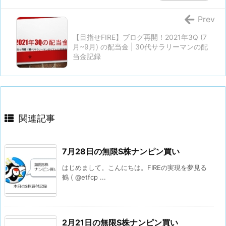
Prev
【目指せFIRE】ブログ再開！2021年3Q (7
月~9月) の配当金 | 30代サラリーマンの配
当金記録
関連記事
7月28日の無限S株ナンピン買い
はじめまして。こんにちは。FIREの実現を夢見る
鶴 ( @etfcp ...
2月21日の無限S株ナンピン買い