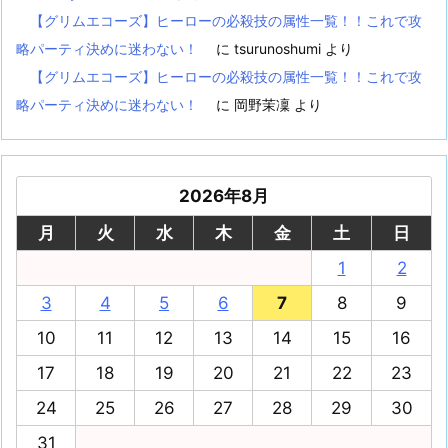
【グリムエコーズ】ヒーローの必殺技の属性一覧！！これで攻
略パーティ決めに迷わない！
に
tsurunoshumi
より
【グリムエコーズ】ヒーローの必殺技の属性一覧！！これで攻
略パーティ決めに迷わない！
に
岡野茉凜
より
2026年8月
月
火
水
木
金
土
日
1
2
3
4
5
6
7
8
9
10
11
12
13
14
15
16
17
18
19
20
21
22
23
24
25
26
27
28
29
30
31