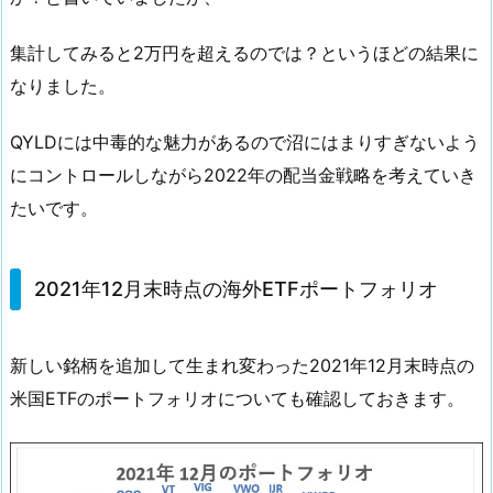
1
2
集計してみると2万円を超えるのでは？というほどの結果に
月
なりました。
末
時
QYLDには中毒的な魅力があるので沼にはまりすぎないよう
点
にコントロールしながら2022年の配当金戦略を考えていき
の
たいです。
海
外
E
2021年12月末時点の海外ETFポートフォリオ
T
F
ポ
新しい銘柄を追加して生まれ変わった2021年12月末時点の
ー
米国ETFのポートフォリオについても確認しておきます。
ト
フ
ォ