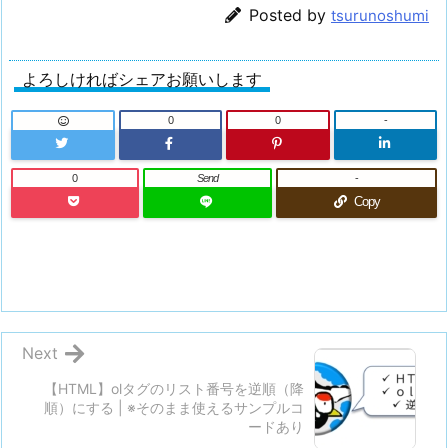
Posted by
tsurunoshumi
よろしければシェアお願いします
0
0
-
0
Send
-
Copy
Next
【HTML】olタグのリスト番号を逆順（降
順）にする | ※そのまま使えるサンプルコ
ードあり