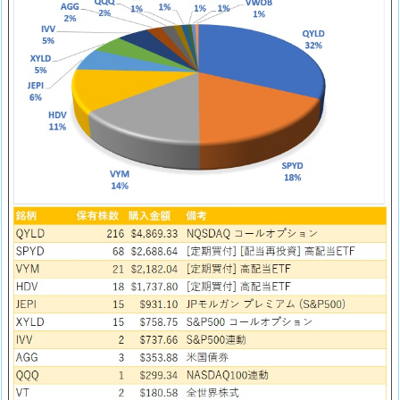
リ
オ
3.
海
外
E
T
F
を
積
み
立
て
る
の
に
オ