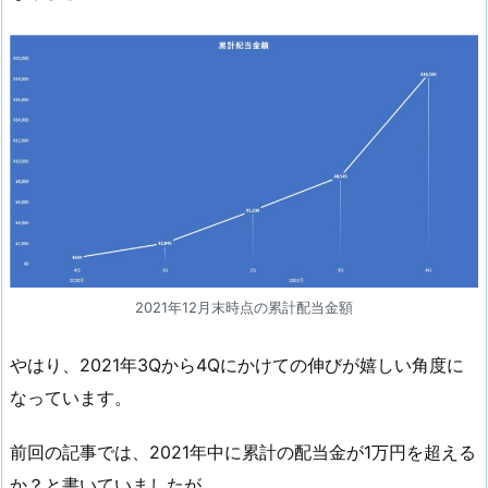
月
末
時
点
の
累
計
配
当
金
額
2021年12月末時点の累計配当金額
2.
2
やはり、2021年3Qから4Qにかけての伸びが嬉しい角度に
0
なっています。
2
1
前回の記事では、2021年中に累計の配当金が1万円を超える
年
か？と書いていましたが、