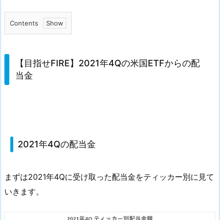
Contents
1.
【目
指
【目指せFIRE】2021年4Qの米国ETFからの配
せ
当金
F
I
R
E】
2
2021年4Qの配当金
0
2
まずは2021年4Qに受け取った配当金をティッカー別に見て
1
年
いきます。
4
Q