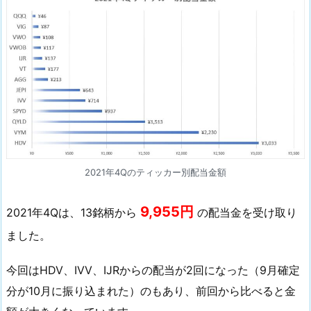
の
米
国
E
T
F
か
ら
の
2021年4Qのティッカー別配当金額
配
当
9,955円
金
2021年4Qは、13銘柄から
の配当金を受け取り
1.
ました。
1.
2
今回はHDV、IVV、IJRからの配当が2回になった（9月確定
0
分が10月に振り込まれた）のもあり、前回から比べると金
2