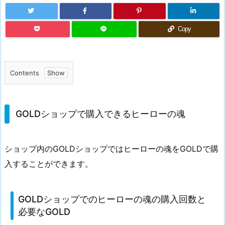
Copy
Contents
1.
G
O
GOLDショップで購入できるヒーローの魂
L
D
ショップ内のGOLDショップではヒーローの魂をGOLDで購
シ
入することができます。
ョ
ッ
プ
GOLDショップでのヒーローの魂の購入回数と
で
必要なGOLD
購