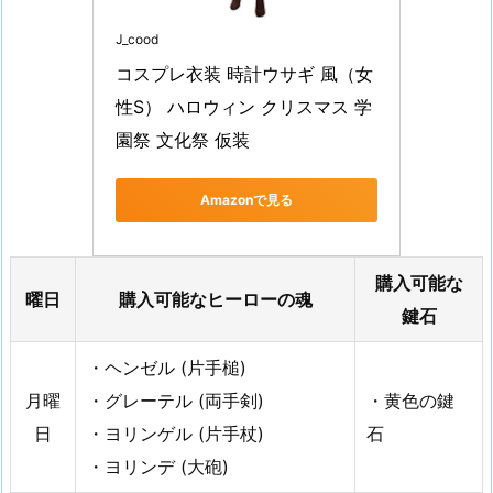
要
J_cood
な
コスプレ衣装 時計ウサギ 風（女
G
性S） ハロウィン クリスマス 学
O
園祭 文化祭 仮装
L
D
Amazonで見る
1.
2.
曜
購入可能な
日
曜日
購入可能なヒーローの魂
鍵石
ご
と
・ヘンゼル (片手槌)
に
月曜
・グレーテル (両手剣)
・黄色の鍵
G
日
・ヨリンゲル (片手杖)
石
O
L
・ヨリンデ (大砲)
D