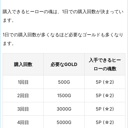
入
で
購入できるヒーローの魂は、1日での購入回数が決まってい
き
ます。
る
ヒ
1日での購入回数が多くなるほど必要なゴールドも多くなり
ー
ます。
ロ
ー
入手できるヒー
の
購入回数
必要なGOLD
ローの魂数
魂
1.
1回目
500G
5P (☆2)
1.
G
2回目
1500G
5P (☆2)
O
L
3回目
3000G
5P (☆2)
D
4回目
5000G
5P (☆2)
シ