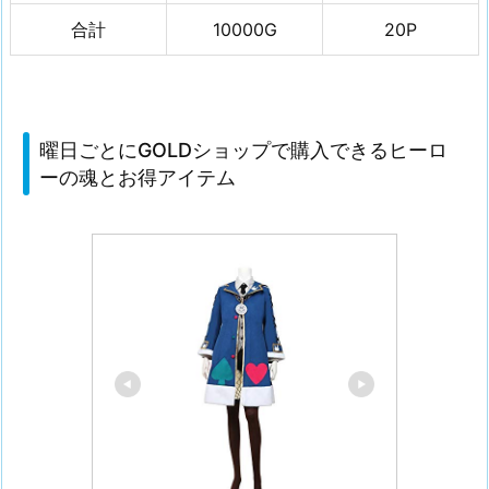
ョ
合計
10000G
20P
ッ
プ
で
の
曜日ごとにGOLDショップで購入できるヒーロ
ヒ
ーの魂とお得アイテム
ー
ロ
ー
の
魂
の
購
入
回
数
と
必