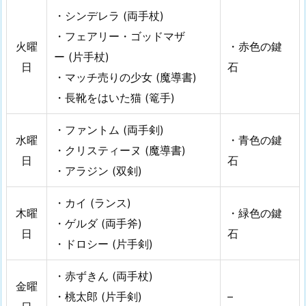
・シンデレラ (両手杖)
シ
ョ
・フェアリー・ゴッドマザ
火曜
・赤色の鍵
ッ
ー (片手杖)
日
石
プ
・マッチ売りの少女 (魔導書)
で
・長靴をはいた猫 (篭手)
購
入
・ファントム (両手剣)
水曜
・青色の鍵
で
・クリスティーヌ (魔導書)
き
日
石
・アラジン (双剣)
る
ヒ
・カイ (ランス)
ー
木曜
・緑色の鍵
・ゲルダ (両手斧)
ロ
日
石
・ドロシー (片手剣)
ー
の
・赤ずきん (両手杖)
魂
金曜
・桃太郎 (片手剣)
–
と