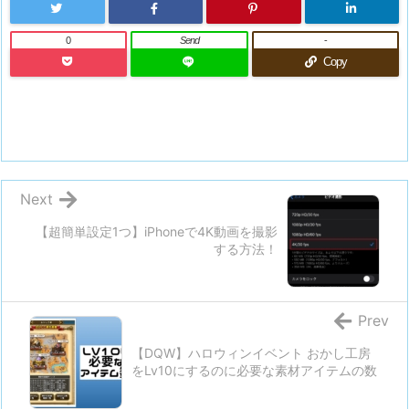
0
Send
-
Copy
Next
【超簡単設定1つ】iPhoneで4K動画を撮影
する方法！
Prev
【DQW】ハロウィンイベント おかし工房
をLv10にするのに必要な素材アイテムの数