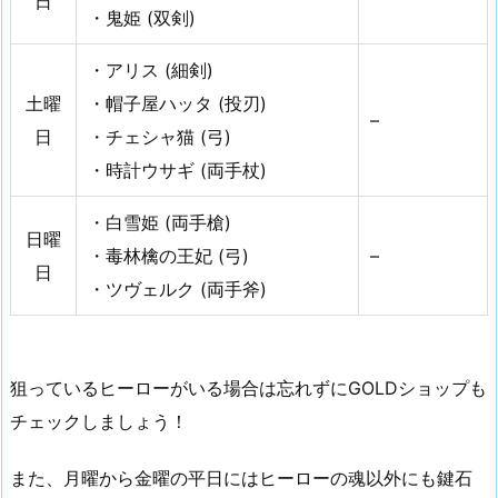
日
・鬼姫 (双剣)
お
得
・アリス (細剣)
ア
土曜
・帽子屋ハッタ (投刃)
イ
–
日
・チェシャ猫 (弓)
テ
ム
・時計ウサギ (両手杖)
・白雪姫 (両手槍)
日曜
・毒林檎の王妃 (弓)
–
日
・ツヴェルク (両手斧)
狙っているヒーローがいる場合は忘れずにGOLDショップも
チェックしましょう！
また、月曜から金曜の平日にはヒーローの魂以外にも鍵石