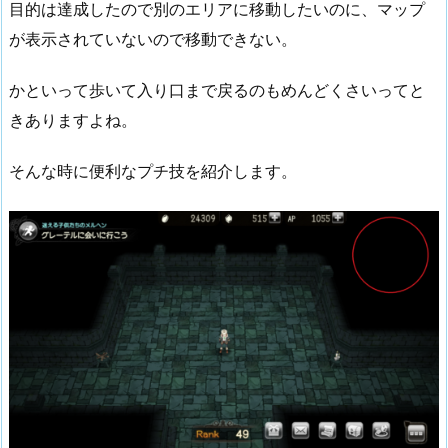
目的は達成したので別のエリアに移動したいのに、マップ
エ
リ
が表示されていないので移動できない。
ア
かといって歩いて入り口まで戻るのもめんどくさいってと
2.
マ
きありますよね。
ッ
そんな時に便利なプチ技を紹介します。
プ
の
表
示
さ
れ
な
い
エ
リ
ア