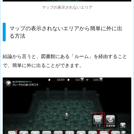
か
マップの表示されないエリア
ら
簡
単
マップの表示されないエリアから簡単に外に出
に
る方法
外
に
結論から言うと、図書館にある「ルーム」を経由すること
出
る
で、簡単に外に出ることができます。
方
法