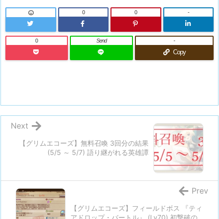
0
0
-
0
Send
-
Copy
Next
【グリムエコーズ】無料召喚 3回分の結果
(5/5 ～ 5/7) 語り継がれる英雄譚
Prev
【グリムエコーズ】フィールドボス 『ティ
アドロップ・バートル』 (Lv70) 初撃破の