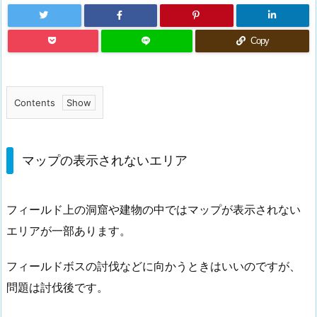
Copy
Contents
1.
マ
ッ
マップの表示されないエリア
プ
の
フィールド上の洞窟や建物の中ではマップが表示されない
表
エリアが一部あります。
示
さ
フィールドボスの討伐などに向かうときはいいのですが、
れ
問題は討伐後です。
な
い