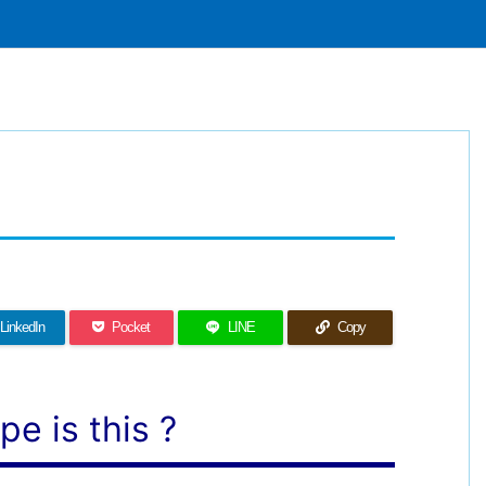
LinkedIn
Pocket
LINE
Copy
e is this ?