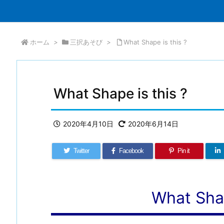
ホーム
>
三択あそび
>
What Shape is this ?
What Shape is this ?
2020年4月10日
2020年6月14日
Twitter
Facebook
Pin it
What Shap