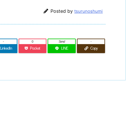
Posted by
tsurunoshumi
-
0
Send
-
LinkedIn
Pocket
LINE
Copy