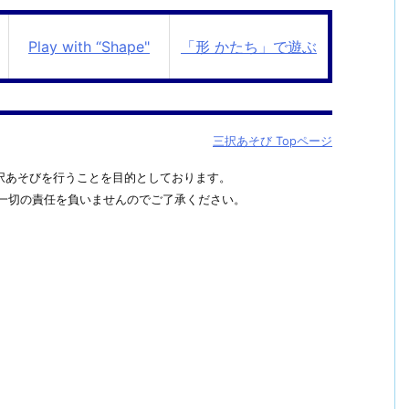
Play with “Shape"
「形 かたち」で遊ぶ
三択あそび Topページ
択あそびを行うことを目的としております。
一切の責任を負いませんのでご了承ください。