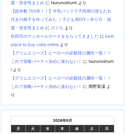
度・安全性まとめ
に
tsurunoshumi
より
【総本数 150本！！】牛乳パックで子供用の背もたれ
付きの椅子を作ってみた ｜子ども用DIY｜作り方・強
度・安全性まとめ
に
のぐち
より
吹田市のマンホールカードをもらってきました
に
best
place to buy cialis online
より
【グリムエコーズ】ヒーローの必殺技の属性一覧！！
これで攻略パーティ決めに迷わない！
に
tsurunoshum
i
より
【グリムエコーズ】ヒーローの必殺技の属性一覧！！
これで攻略パーティ決めに迷わない！
に
岡野茉凜
よ
り
2026年8月
月
火
水
木
金
土
日