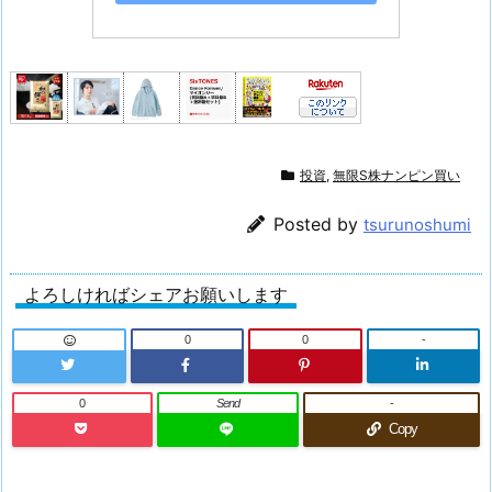
投資
,
無限S株ナンピン買い
Posted by
tsurunoshumi
よろしければシェアお願いします
0
0
-
0
Send
-
Copy