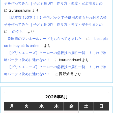
子を作ってみた ｜子ども用DIY｜作り方・強度・安全性まとめ
に
tsurunoshumi
より
【総本数 150本！！】牛乳パックで子供用の背もたれ付きの椅
子を作ってみた ｜子ども用DIY｜作り方・強度・安全性まとめ
に
のぐち
より
吹田市のマンホールカードをもらってきました
に
best pla
ce to buy cialis online
より
【グリムエコーズ】ヒーローの必殺技の属性一覧！！これで攻
略パーティ決めに迷わない！
に
tsurunoshumi
より
【グリムエコーズ】ヒーローの必殺技の属性一覧！！これで攻
略パーティ決めに迷わない！
に
岡野茉凜
より
2026年8月
月
火
水
木
金
土
日