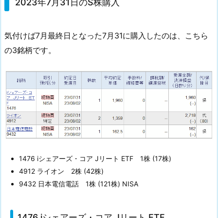
0
2023年7月31日のS株購入
2
3
気付けば7月最終日となった7月31に購入したのは、こちら
年
の3銘柄です。
7
月
3
1
日
の
S
株
購
1476 iシェアーズ・コア Jリート ETF 1株 (17株)
入
4912 ライオン 2株 (42株)
1.
9432 日本電信電話 1株 (121株) NISA
1.
1
1476 iシェアーズ・コア Jリート ETF
4