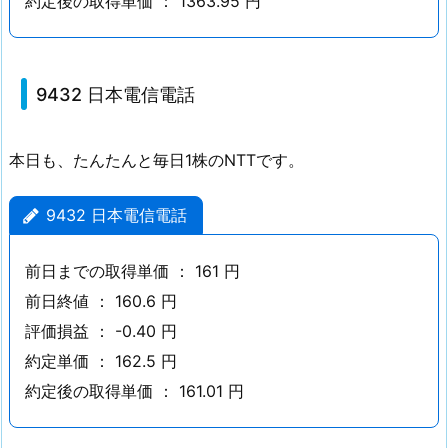
約定後の取得単価 ： 1363.95 円
本
電
信
9432 日本電信電話
電
話
2.
本日も、たんたんと毎日1株のNTTです。
無
限
9432 日本電信電話
S
株
前日までの取得単価 ： 161 円
ナ
前日終値 ： 160.6 円
ン
評価損益 ： -0.40 円
ピ
約定単価 ： 162.5 円
ン
買
約定後の取得単価 ： 161.01 円
い