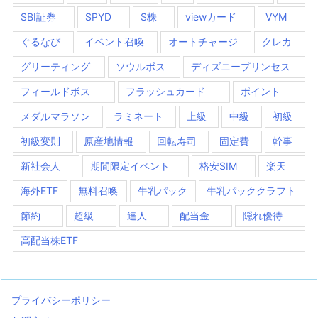
SBI証券
SPYD
S株
viewカード
VYM
ぐるなび
イベント召喚
オートチャージ
クレカ
グリーティング
ソウルボス
ディズニープリンセス
フィールドボス
フラッシュカード
ポイント
メダルマラソン
ラミネート
上級
中級
初級
初級変則
原産地情報
回転寿司
固定費
幹事
新社会人
期間限定イベント
格安SIM
楽天
海外ETF
無料召喚
牛乳パック
牛乳パッククラフト
節約
超級
達人
配当金
隠れ優待
高配当株ETF
プライバシーポリシー