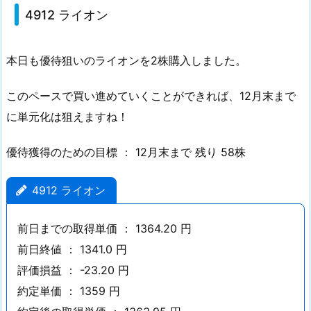
4912 ライオン
1.
2.
4
本日も優待狙いのライオンを2株購入しました。
9
1
このペースで買い進めていくことができれば、12月末まで
2
に単元化は狙えますね！
ラ
イ
優待獲得のための目標 ： 12月末まで 残り 58株
オ
ン
4912 ライオン
1.
3.
前日までの取得単価 ： 1364.20 円
9
前日終値 ： 1341.0 円
4
評価損益 ： -23.20 円
3
2
約定単価 ： 1359 円
日