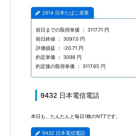
1.
2.
2914 日本たばこ産業
9
4
前日までの取得単価 ： 3117.71 円
3
前日終値 ： 3097.0 円
2
評価損益 ： -20.71 円
日
約定単価 ： 3098 円
本
約定後の取得単価 ： 3117.65 円
電
信
電
話
9432 日本電信電話
2.
無
本日も、たんたんと毎日1株のNTTです。
限
S
株
9432 日本電信電話