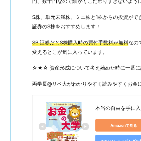
円、数十円なので細かくこだわりすぎないよう
S株、単元未満株、ミニ株と1株からの投資がで
証券のS株をおすすめします！
SBI証券だとS株購入時の買付手数料が無料
なの
変えるとこが気に入っています。
☆★☆ 資産形成について考え始めた時に一番
両学長@リベ大がわかりやすく読みやすくお金
本当の自由を手に入
Amazonで見る