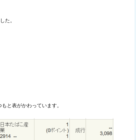
。
ました。
つもと表がかわっています。