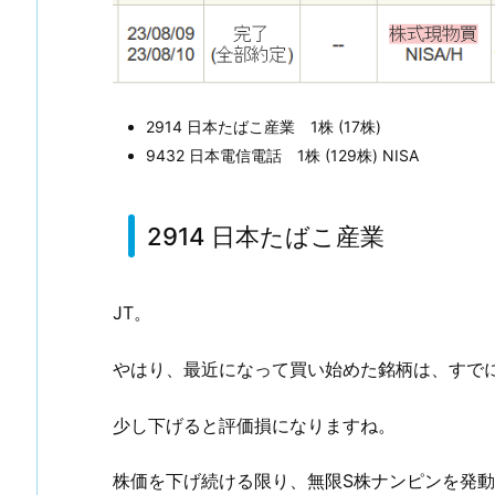
S
株
購
入
2914 日本たばこ産業 1株 (17株)
1.
9432 日本電信電話 1株 (129株) NISA
1.
2
9
2914 日本たばこ産業
1
4
日
JT。
本
た
やはり、最近になって買い始めた銘柄は、すで
ば
こ
少し下げると評価損になりますね。
産
業
株価を下げ続ける限り、無限S株ナンピンを発