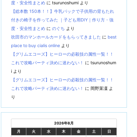
度・安全性まとめ
に
tsurunoshumi
より
【総本数 150本！！】牛乳パックで子供用の背もたれ
付きの椅子を作ってみた ｜子ども用DIY｜作り方・強
度・安全性まとめ
に
のぐち
より
吹田市のマンホールカードをもらってきました
に
best
place to buy cialis online
より
【グリムエコーズ】ヒーローの必殺技の属性一覧！！
これで攻略パーティ決めに迷わない！
に
tsurunoshum
i
より
【グリムエコーズ】ヒーローの必殺技の属性一覧！！
これで攻略パーティ決めに迷わない！
に
岡野茉凜
よ
り
2026年8月
月
火
水
木
金
土
日