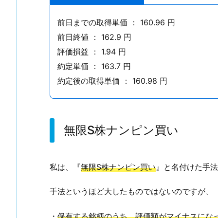
ナ
ン
前日までの取得単価 ： 160.96 円
ピ
前日終値 ： 162.9 円
ン
評価損益 ： 1.94 円
買
約定単価 ： 163.7 円
い
約定後の取得単価 ： 160.98 円
無限S株ナンピン買い
私は、『
無限S株ナンピン買い
』と名付けた手法
手法というほど大したものではないのですが、
・
保有する銘柄のうち、評価額がマイナスにな