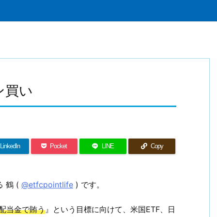
ン買い
LinkedIn
Pocket
LINE
Copy
 鶴 (
@etfcpointlife
) です。
の配当金で賄う
』という目標に向けて、米国ETF、日