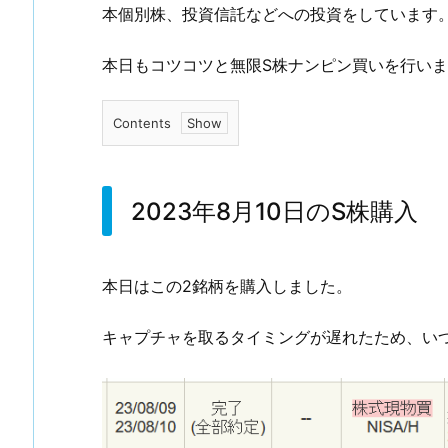
本個別株、投資信託などへの投資をしています
本日もコツコツと無限S株ナンピン買いを行い
Contents
1.
2
0
2023年8月10日のS株購入
2
3
年
本日はこの2銘柄を購入しました。
8
月
キャプチャを取るタイミングが遅れたため、い
1
0
日
の