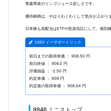
ー
青森県産のリンゴジュース欲しさです。
ト
リ
優待銘柄は、やはりわくわくして気分が上がり
ン
ク
日本株も高配当はETFや投資信託にして、個別
1.
3.
2493 イーサポートリンク
9
9
前日までの取得単価 ： 908.50 円
4
前日終値 ： 906.0 円
6
評価損益 ： -2.50 円
ミ
約定単価 ： 909 円
ニ
約定後の取得単価 ： 908.64 円
ス
ト
ッ
プ
9946 ミニストップ