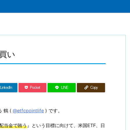
ン買い
LinkedIn
Pocket
LINE
Copy
 鶴 (
@etfcpointlife
) です。
の配当金で賄う
』という目標に向けて、米国ETF、日