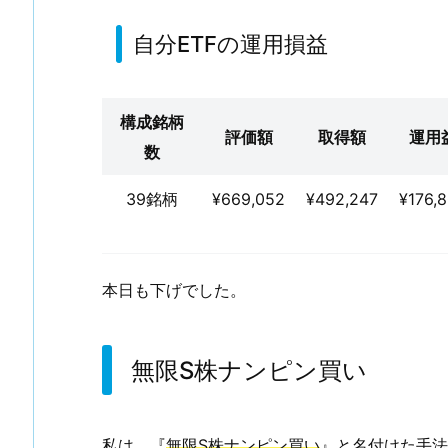
ナ
ン
自分ETFの運用損益
ピ
ン
買
構成銘柄
評価額
取得額
運用
い
数
39銘柄
¥669,052
¥492,247
¥176,
本日も下げでした。
無限S株ナンピン買い
私は、『
無限S株ナンピン買い
』と名付けた手法