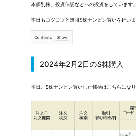
本個別株、投資信託などへの投資をしています
本日もコツコツと無限S株ナンピン買いを行い
Contents
1.
2
0
2024年2月2日のS株購入
2
4
年
本日、S株ナンピン買いした銘柄はこちらにな
2
月
2
日
の
S