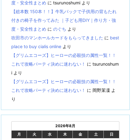
度・安全性まとめ
に
tsurunoshumi
より
【総本数 150本！！】牛乳パックで子供用の背もたれ
付きの椅子を作ってみた ｜子ども用DIY｜作り方・強
度・安全性まとめ
に
のぐち
より
吹田市のマンホールカードをもらってきました
に
best
place to buy cialis online
より
【グリムエコーズ】ヒーローの必殺技の属性一覧！！
これで攻略パーティ決めに迷わない！
に
tsurunoshum
i
より
【グリムエコーズ】ヒーローの必殺技の属性一覧！！
これで攻略パーティ決めに迷わない！
に
岡野茉凜
よ
り
2026年8月
月
火
水
木
金
土
日