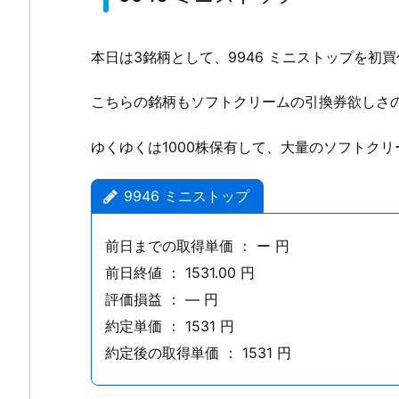
1.
4.
自
本日は3銘柄として、9946 ミニストップを初
分
こちらの銘柄もソフトクリームの引換券欲しさ
E
T
ゆくゆくは1000株保有して、大量のソフトク
F
の
運
9946 ミニストップ
用
損
前日までの取得単価 ： ー 円
益
前日終値 ： 1531.00 円
2.
評価損益 ： ― 円
無
約定単価 ： 1531 円
限
約定後の取得単価 ： 1531 円
S
株