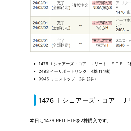
株
購
入
1.
1.
1
4
7
1476 ｉシェアーズ・コア Ｊリート ＥＴＦ 2株 
6
2493 イーサポートリンク 4株 (14株)
ｉ
9946 ミニストップ 2株 (2株)
シ
ェ
ア
1476 ｉシェアーズ・コア 
ー
ズ・
コ
本日も1476 REIT ETFを2株購入です。
ア