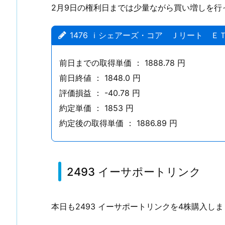
Ｊ
2月9日の権利日までは少量ながら買い増しを行
リ
ー
1476 ｉシェアーズ・コア Ｊリート Ｅ
ト
Ｅ
前日までの取得単価 ： 1888.78 円
Ｔ
前日終値 ： 1848.0 円
Ｆ
評価損益 ： -40.78 円
1.
約定単価 ： 1853 円
2.
約定後の取得単価 ： 1886.89 円
2
4
9
3
2493 イーサポートリンク
イ
ー
サ
本日も2493 イーサポートリンクを4株購入し
ポ