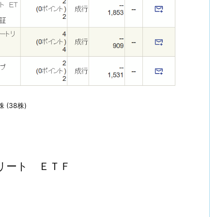
(38株)
Ｊリート ＥＴＦ