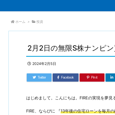
ホーム
>
投資
2月2日の無限S株ナンピ
2024年2月5日
Twitter
Facebook
Pin it
はじめまして。こんにちは。FIREの実現を夢見る
FIRE、ならびに 『
13年後の住宅ローンを毎月