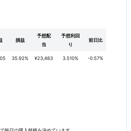
予想配
予想利回
益
損益
前日比
当
り
805
35.92%
¥23,483
3.510%
-0.57%
で毎日の購入銘柄を決めています。