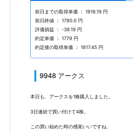
J
リ
前日までの取得単価 ： 1818.19 円
ー
前日終値 ： 1780.0 円
ト
評価損益 ： -38.19 円
E
約定単価 ： 1779 円
T
約定後の取得単価 ： 1817.45 円
F
1.
2.
9
9948 アークス
9
4
本日も、アークスを1株購入しました。
8
ア
3日連続で買い付けて4株。
ー
ク
この買い始めた時の感覚いいですね。
ス