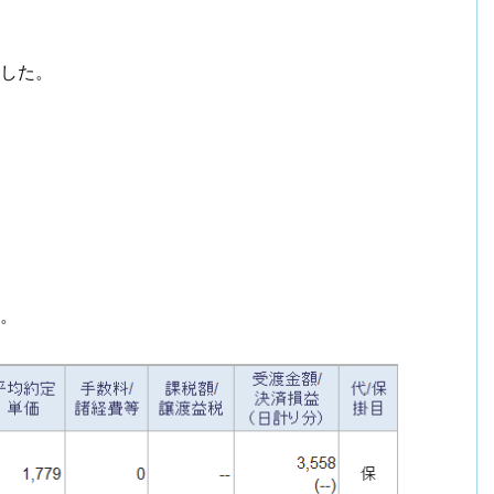
。
ました。
た。