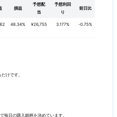
予想配
予想利回
益
損益
前日比
当
り
462
48.34%
¥26,755
3.177%
-0.75%
るだけです。
で毎日の購入銘柄を決めています。