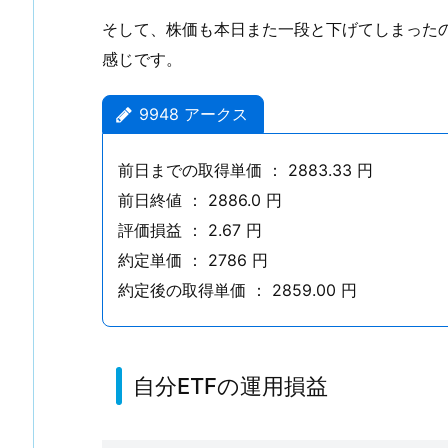
1.
そして、株価も本日また一段と下げてしまった
3.
感じです。
自
分
9948 アークス
E
T
F
前日までの取得単価 ： 2883.33 円
の
前日終値 ： 2886.0 円
運
評価損益 ： 2.67 円
用
約定単価 ： 2786 円
損
約定後の取得単価 ： 2859.00 円
益
2.
無
自分ETFの運用損益
限
S
株