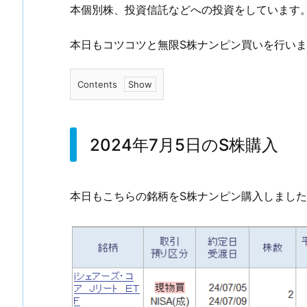
本個別株、投資信託などへの投資をしています
本日もコツコツと無限S株ナンピン買いを行い
Contents
1.
2
0
2024年7月5日のS株購入
2
4
年
本日もこちらの銘柄をS株ナンピン購入しまし
7
月
5
日
の
S