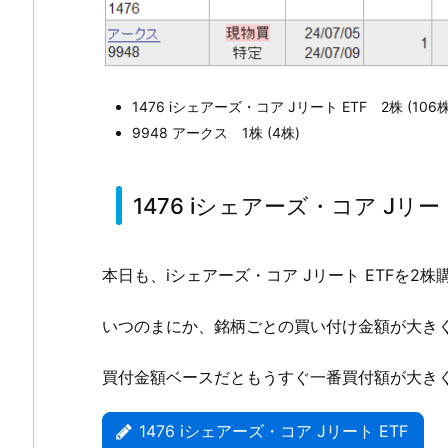
株
購
入
1.
1476 iシェアーズ・コア Jリート ETF 2株 (106株
1.
9948 アークス 1株 (4株)
1
4
7
1476 iシェアーズ・コア Jリート
6
i
本日も、iシェアーズ・コア Jリート ETFを2
シ
ェ
いつのまにか、銘柄ごとの買い付け金額が大き
ア
ー
買付金額ベースだともうすぐ一番買付額が大き
ズ・
コ
1476 iシェアーズ・コア Jリート ETF
ア