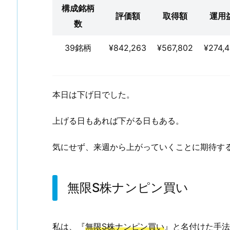
ナ
構成銘柄
評価額
取得額
運用
ン
数
ピ
ン
39銘柄
¥842,263
¥567,802
¥274,
買
い
本日は下げ日でした。
上げる日もあれば下がる日もある。
気にせず、来週から上がっていくことに期待す
無限S株ナンピン買い
私は、『
無限S株ナンピン買い
』と名付けた手法