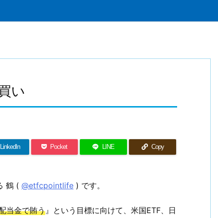
買い
LinkedIn
Pocket
LINE
Copy
 鶴 (
@etfcpointlife
) です。
の配当金で賄う
』という目標に向けて、米国ETF、日