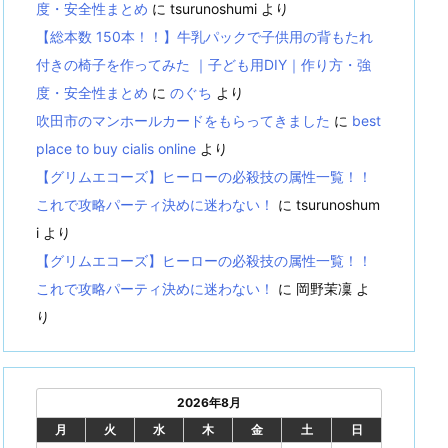
度・安全性まとめ
に
tsurunoshumi
より
【総本数 150本！！】牛乳パックで子供用の背もたれ
付きの椅子を作ってみた ｜子ども用DIY｜作り方・強
度・安全性まとめ
に
のぐち
より
吹田市のマンホールカードをもらってきました
に
best
place to buy cialis online
より
【グリムエコーズ】ヒーローの必殺技の属性一覧！！
これで攻略パーティ決めに迷わない！
に
tsurunoshum
i
より
【グリムエコーズ】ヒーローの必殺技の属性一覧！！
これで攻略パーティ決めに迷わない！
に
岡野茉凜
よ
り
2026年8月
月
火
水
木
金
土
日