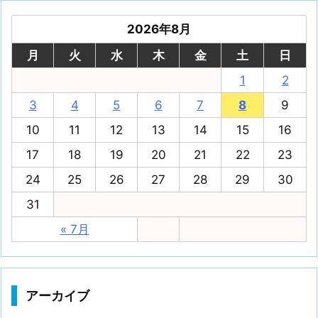
2026年8月
月
火
水
木
金
土
日
1
2
3
4
5
6
7
8
9
10
11
12
13
14
15
16
17
18
19
20
21
22
23
24
25
26
27
28
29
30
31
« 7月
アーカイブ