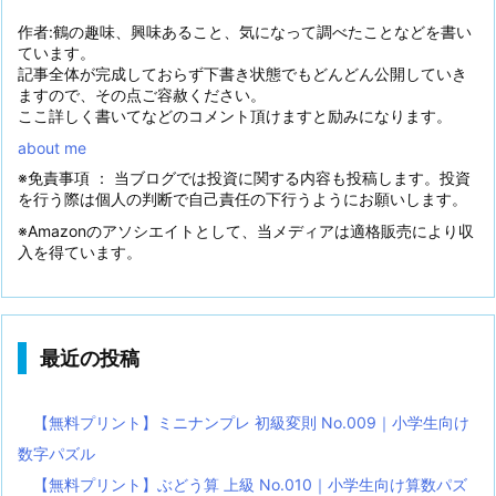
作者:鶴の趣味、興味あること、気になって調べたことなどを書い
ています。
記事全体が完成しておらず下書き状態でもどんどん公開していき
ますので、その点ご容赦ください。
ここ詳しく書いてなどのコメント頂けますと励みになります。
about me
※免責事項 ： 当ブログでは投資に関する内容も投稿します。投資
を行う際は個人の判断で自己責任の下行うようにお願いします。
※Amazonのアソシエイトとして、当メディアは適格販売により収
入を得ています。
最近の投稿
【無料プリント】ミニナンプレ 初級変則 No.009｜小学生向け
数字パズル
【無料プリント】ぶどう算 上級 No.010｜小学生向け算数パズ