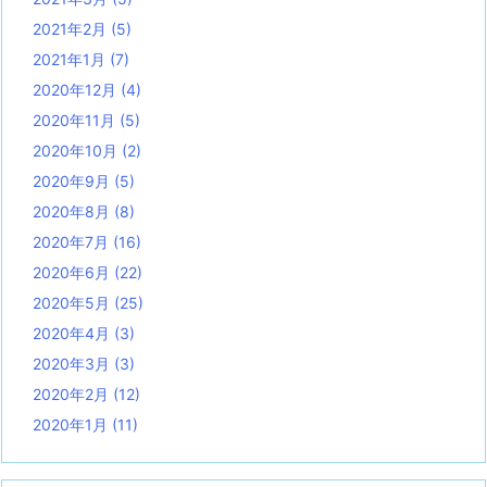
2021年2月
(5)
2021年1月
(7)
2020年12月
(4)
2020年11月
(5)
2020年10月
(2)
2020年9月
(5)
2020年8月
(8)
2020年7月
(16)
2020年6月
(22)
2020年5月
(25)
2020年4月
(3)
2020年3月
(3)
2020年2月
(12)
2020年1月
(11)