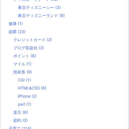
東京ディズニーシー
(3)
東京ディズニーランド
(8)
健康
(1)
副業
(23)
クレジットカード
(2)
ブログ収益化
(3)
ポイント
(8)
マイル
(1)
技術系
(9)
CGI
(1)
HTML&CSS
(6)
iPhone
(2)
perl
(1)
楽天
(6)
節約
(2)
子育て
(114)