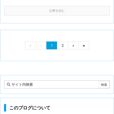
記事を読む
«
‹
1
2
›
»
このブログについて