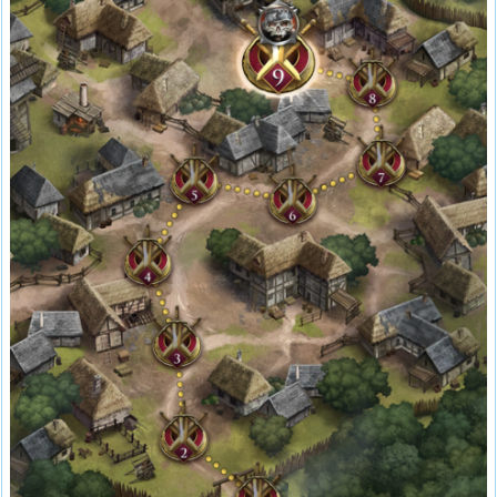
ク
ラ
ス
1.
2.
入
手
可
能
な
エ
ピ
ッ
ク
装
備
2.