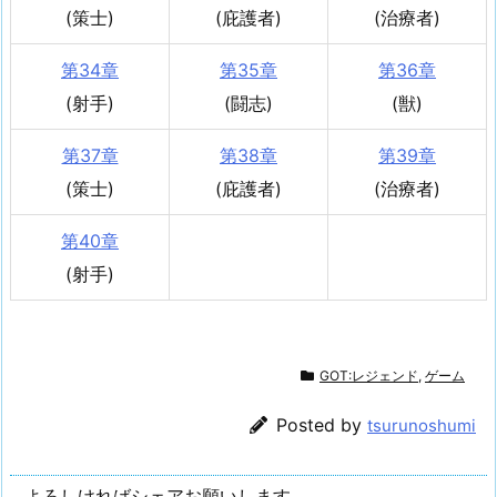
(策士)
(庇護者)
(治療者)
第34章
第35章
第36章
(射手)
(闘志)
(獣)
第37章
第38章
第39章
(策士)
(庇護者)
(治療者)
第40章
(射手)
GOT:レジェンド
,
ゲーム
Posted by
tsurunoshumi
よろしければシェアお願いします