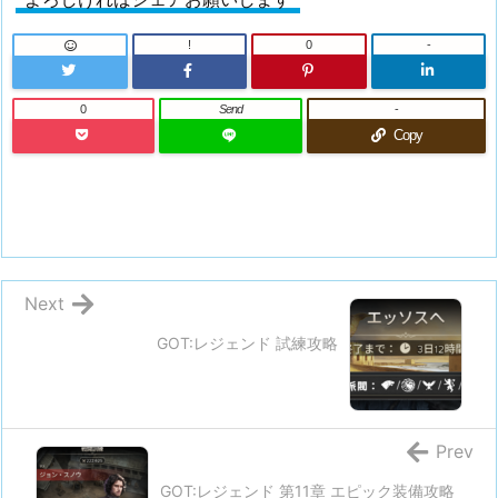
!
0
-
0
Send
-
Copy
Next
GOT:レジェンド 試練攻略
Prev
GOT:レジェンド 第11章 エピック装備攻略