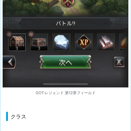
攻
略
目
次
GOT:レジェンド 第12章フィールド
クラス