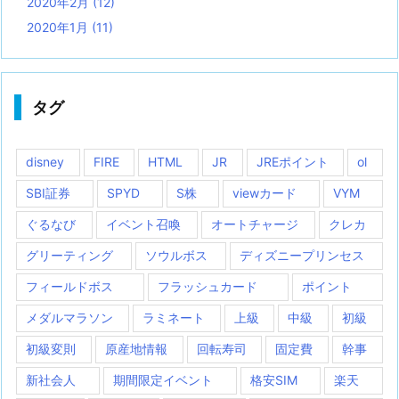
2020年2月
(12)
2020年1月
(11)
タグ
disney
FIRE
HTML
JR
JREポイント
ol
SBI証券
SPYD
S株
viewカード
VYM
ぐるなび
イベント召喚
オートチャージ
クレカ
グリーティング
ソウルボス
ディズニープリンセス
フィールドボス
フラッシュカード
ポイント
メダルマラソン
ラミネート
上級
中級
初級
初級変則
原産地情報
回転寿司
固定費
幹事
新社会人
期間限定イベント
格安SIM
楽天