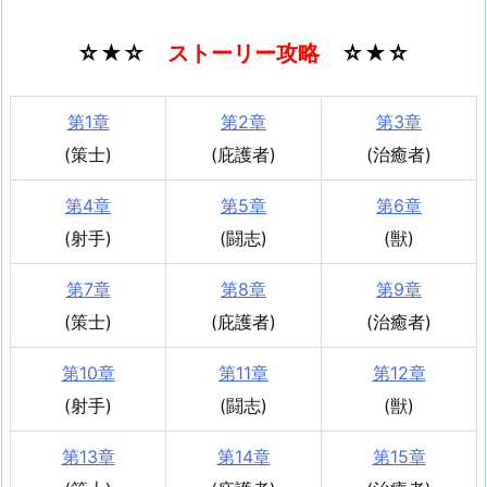
☆★☆
ストーリー攻略
☆★☆
第1章
第2章
第3章
(策士)
(庇護者)
(治癒者)
第4章
第5章
第6章
(射手)
(闘志)
(獣)
第7章
第8章
第9章
(策士)
(庇護者)
(治癒者)
第10章
第11章
第12章
(射手)
(闘志)
(獣)
第13章
第14章
第15章