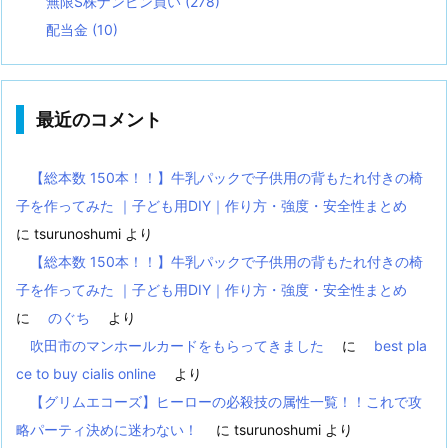
無限S株ナンピン買い
(278)
配当金
(10)
最近のコメント
【総本数 150本！！】牛乳パックで子供用の背もたれ付きの椅
子を作ってみた ｜子ども用DIY｜作り方・強度・安全性まとめ
に
tsurunoshumi
より
【総本数 150本！！】牛乳パックで子供用の背もたれ付きの椅
子を作ってみた ｜子ども用DIY｜作り方・強度・安全性まとめ
に
のぐち
より
吹田市のマンホールカードをもらってきました
に
best pla
ce to buy cialis online
より
【グリムエコーズ】ヒーローの必殺技の属性一覧！！これで攻
略パーティ決めに迷わない！
に
tsurunoshumi
より