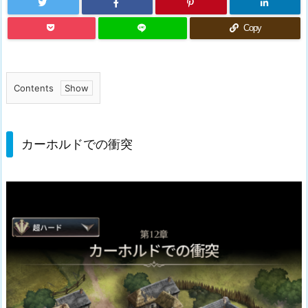
Copy
Contents
1.
カ
ー
カーホルドでの衝突
ホ
ル
ド
で
の
衝
突
1.
1.