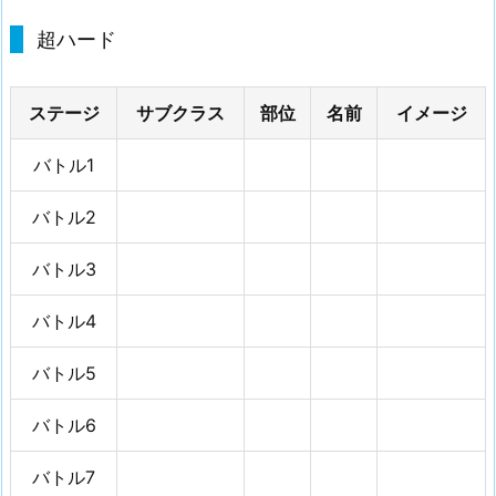
入
超ハード
手
可
能
ステージ
サブクラス
部位
名前
イメージ
な
エ
バトル1
ピ
バトル2
ッ
ク
バトル3
装
備
バトル4
2.
攻
バトル5
略
バトル6
目
次
バトル7