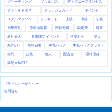
グリーティング
ソウルボス
ディズニープリンセス
フィールドボス
フラッシュカード
ポイント
メダルマラソン
ラミネート
上級
中級
初級
初級変則
原産地情報
回転寿司
固定費
幹事
新社会人
期間限定イベント
格安SIM
楽天
海外ETF
無料召喚
牛乳パック
牛乳パッククラフト
節約
超級
達人
配当金
隠れ優待
高配当株ETF
プライバシーポリシー
お問合せ