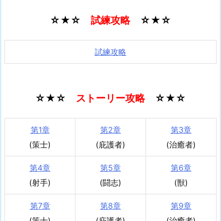
☆★☆
試練攻略
☆★☆
試練攻略
☆★☆
ストーリー攻略
☆★☆
第1章
第2章
第3章
(策士)
(庇護者)
(治癒者)
第4章
第5章
第6章
(射手)
(闘志)
(獣)
第7章
第8章
第9章
(策士)
(庇護者)
(治癒者)