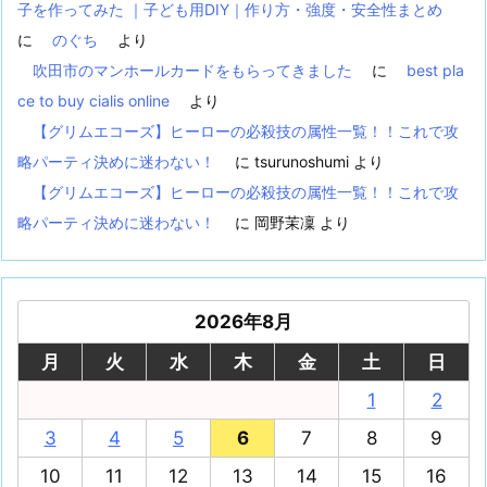
子を作ってみた ｜子ども用DIY｜作り方・強度・安全性まとめ
に
のぐち
より
吹田市のマンホールカードをもらってきました
に
best pla
ce to buy cialis online
より
【グリムエコーズ】ヒーローの必殺技の属性一覧！！これで攻
略パーティ決めに迷わない！
に
tsurunoshumi
より
【グリムエコーズ】ヒーローの必殺技の属性一覧！！これで攻
略パーティ決めに迷わない！
に
岡野茉凜
より
2026年8月
月
火
水
木
金
土
日
1
2
3
4
5
6
7
8
9
10
11
12
13
14
15
16