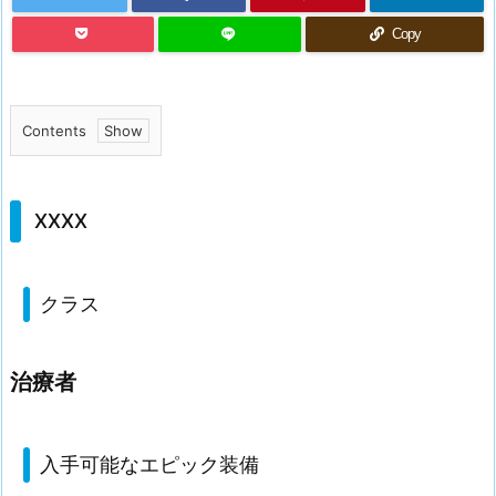
Copy
Contents
1.
X
X
XXXX
X
X
クラス
1.
1.
ク
治療者
ラ
ス
1.
入手可能なエピック装備
2.