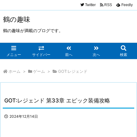
Twitter
RSS
Feedly
鶴の趣味
鶴の趣味が満載のブログです。
メニュー
サイドバー
前へ
次へ
検索
ホーム
>
ゲーム
>
GOT:レジェンド
GOT:レジェンド 第33章 エピック装備攻略
2024年12月14日