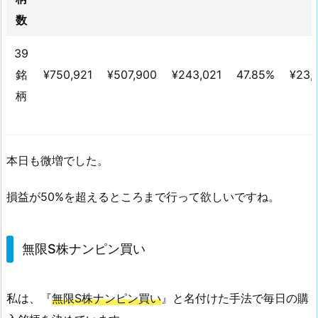
用
数
損
益
39
銘
¥750,921
¥507,900
¥243,021
47.85%
¥23,
2.
無
柄
限
S
株
本日も微増でした。
ナ
ン
損益が50%を超えるところまで行って欲しいですね。
ピ
ン
買
無限S株ナンピン買い
い
私は、『
無限S株ナンピン買い
』と名付けた手法で毎日の購