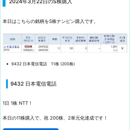
0
2024年3月22日のS株購入
2
4
本日はこちらの銘柄をS株ナンピン購入です。
年
3
月
2
2
日
9432 日本電信電話 11株 (200株)
の
S
株
9432 日本電信電話
購
入
1日 1株 NTT！
1.
1.
本日の11株購入で、祝 200株、2単元化達成です！
9
4