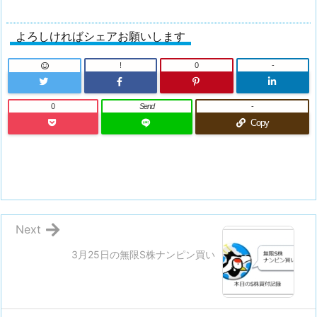
よろしければシェアお願いします
!
0
-
0
Send
-
Copy
Next
3月25日の無限S株ナンピン買い