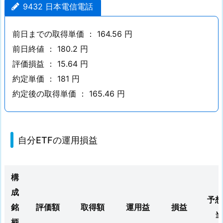
9432 日本電信電話
3
2
前日までの取得単価 ： 164.56 円
日
前日終値 ： 180.2 円
本
電
評価損益 ： 15.64 円
信
約定単価 ： 181 円
電
約定後の取得単価 ： 165.46 円
話
1.
2.
自分ETFの運用損益
自
分
E
構
T
成
F
予想
銘
評価額
取得額
運用益
損益
の
当
運
柄