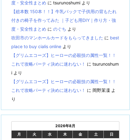
度・安全性まとめ
に
tsurunoshumi
より
【総本数 150本！！】牛乳パックで子供用の背もたれ
付きの椅子を作ってみた ｜子ども用DIY｜作り方・強
度・安全性まとめ
に
のぐち
より
吹田市のマンホールカードをもらってきました
に
best
place to buy cialis online
より
【グリムエコーズ】ヒーローの必殺技の属性一覧！！
これで攻略パーティ決めに迷わない！
に
tsurunoshum
i
より
【グリムエコーズ】ヒーローの必殺技の属性一覧！！
これで攻略パーティ決めに迷わない！
に
岡野茉凜
よ
り
2026年8月
月
火
水
木
金
土
日