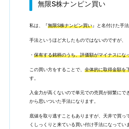
無限S株ナンピン買い
S
株
ナ
私は、『
無限S株ナンピン買い
』と名付けた手法
ン
ピ
手法というほど大したものではないのですが、
ン
買
・
保有する銘柄のうち、評価額がマイナスにな
い
この買い方をすることで、
全体的に取得金額を
す。
入金力が高くないので単元での売買が頻繁にで
から思いついた手法になります。
底値を取り逃すこともありますが、天井で買っ
くしっくりと来ている買い付け手法になってい