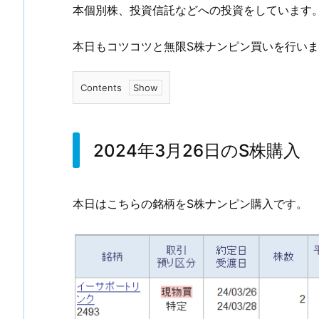
本個別株、投資信託などへの投資をしています
本日もコツコツと無限S株ナンピン買いを行い
Contents
1.
2
0
2024年3月26日のS株購入
2
4
年
本日はこちらの銘柄をS株ナンピン購入です。
3
月
2
6
日
の