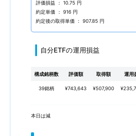
評価損益 ： 10.75 円
ン
ク
約定単価 ： 916 円
1.
約定後の取得単価 ： 907.85 円
2.
自
分
自分ETFの運用損益
E
T
F
構成銘柄数
評価額
取得額
運用
の
運
39銘柄
¥743,643
¥507,900
¥235,
用
損
益
本日は減
2.
無
限