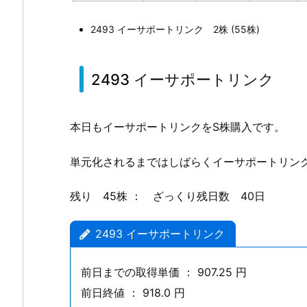
S
株
2493 イーサポートリンク 2株 (55株)
購
入
2493 イーサポートリンク
1.
1.
2
本日もイーサポートリンクをS株購入です。
4
9
単元化されるまではしばらくイーサポートリン
3
イ
残り 45株 ： ざっくり残日数 40日
ー
サ
2493 イーサポートリンク
ポ
ー
前日までの取得単価 ： 907.25 円
ト
前日終値 ： 918.0 円
リ