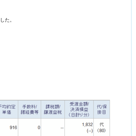
。
ました。