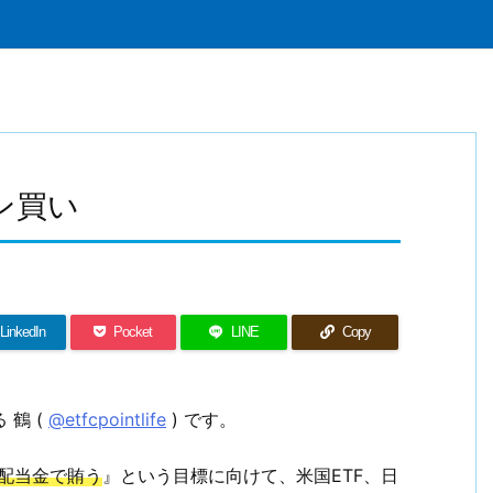
ン買い
LinkedIn
Pocket
LINE
Copy
 鶴 (
@etfcpointlife
) です。
の配当金で賄う
』という目標に向けて、米国ETF、日