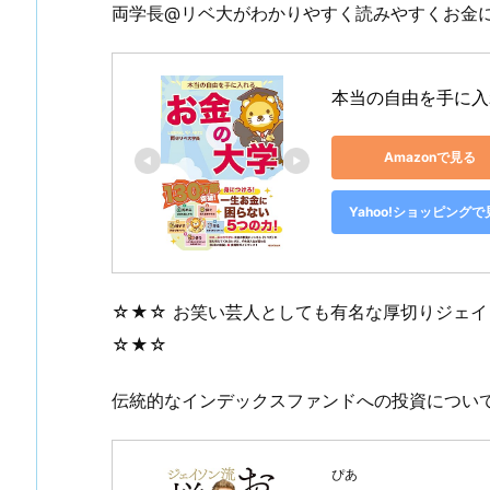
両学長@リベ大がわかりやすく読みやすくお金
本当の自由を手に入
Amazonで見る
Yahoo!ショッピングで
☆★☆ お笑い芸人としても有名な厚切りジェ
☆★☆
伝統的なインデックスファンドへの投資につい
ぴあ