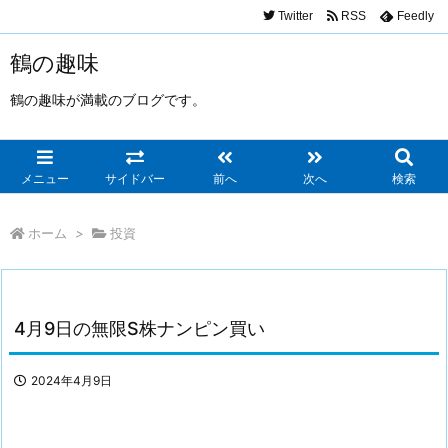
Twitter
RSS
Feedly
鶴の趣味
鶴の趣味が満載のブログです。
メニュー
サイドバー
前へ
次へ
検索
ホーム
>
投資
4月9日の無限S株ナンピン買い
2024年4月9日