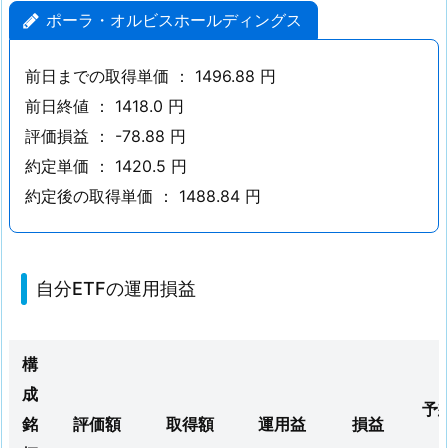
オ
ポーラ・オルビスホールディングス
ル
ビ
前日までの取得単価 ： 1496.88 円
ス
前日終値 ： 1418.0 円
ホ
評価損益 ： -78.88 円
ー
約定単価 ： 1420.5 円
ル
約定後の取得単価 ： 1488.84 円
デ
ィ
ン
グ
自分ETFの運用損益
ス
1.
2.
構
自
成
分
予
銘
評価額
取得額
運用益
損益
E