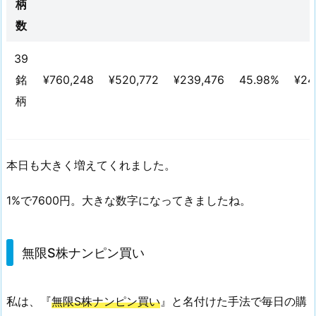
柄
T
数
F
の
39
運
銘
¥760,248
¥520,772
¥239,476
45.98%
¥24
用
損
柄
益
2.
無
本日も大きく増えてくれました。
限
S
1%で7600円。大きな数字になってきましたね。
株
ナ
ン
無限S株ナンピン買い
ピ
ン
私は、『
無限S株ナンピン買い
』と名付けた手法で毎日の購
買