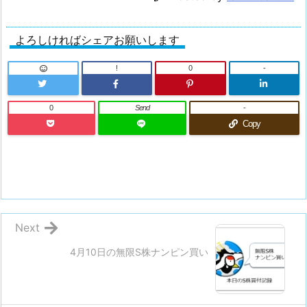
よろしければシェアお願いします
!
0
-
0
Send
-
Copy
Next
4月10日の無限S株ナンピン買い