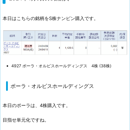
2
4
本日はこちらの銘柄をS株ナンピン購入です。
年
4
月
9
日
の
S
4927 ポーラ・オルビスホールディングス 4株 (38株)
株
購
ポーラ・オルビスホールディングス
入
1.
1.
本日のポーラは、4株購入です。
ポ
ー
目指せ単元化ですね。
ラ・