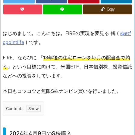
Copy
はじめまして。こんにちは。FIREの実現を夢見る 鶴 (
@etf
cpointlife
) です。
FIRE、ならびに 『
13年後の住宅ローンを毎月の配当金で賄
う
』という目標に向けて、米国ETF、日本個別株、投資信託
などへの投資をしています。
本日もコツコツと無限S株ナンピン買いを行いました。
Contents
1.
2
0
2024年4月9日のS株購入