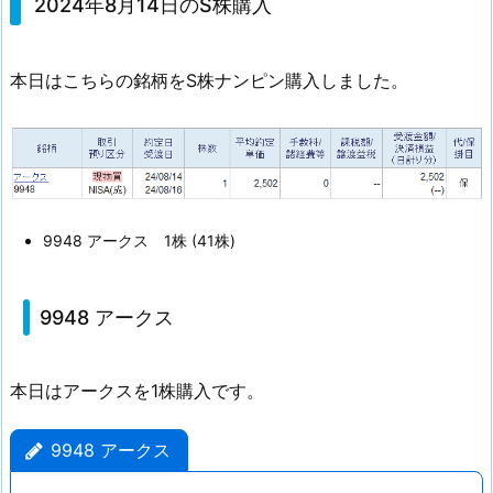
0
2024年8月14日のS株購入
2
4
本日はこちらの銘柄をS株ナンピン購入しました。
年
8
月
1
4
日
9948 アークス 1株 (41株)
の
S
9948 アークス
株
購
入
本日はアークスを1株購入です。
1.
1.
9948 アークス
9
9