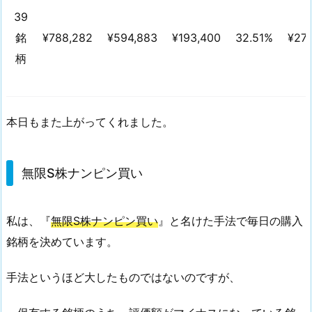
益
39
銘
¥788,282
¥594,883
¥193,400
32.51%
¥27,
2.
無
柄
限
S
株
本日もまた上がってくれました。
ナ
ン
ピ
無限S株ナンピン買い
ン
買
い
私は、『
無限S株ナンピン買い
』と名けた手法で毎日の購入
銘柄を決めています。
手法というほど大したものではないのですが、