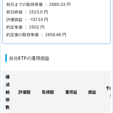
前日までの取得単価 ： 2660.33 円
4
前日終値 ： 2523.0 円
8
ア
評価損益 ： -137.33 円
ー
約定単価 ： 2502 円
ク
約定後の取得単価 ： 2656.46 円
ス
1.
2.
自分ETFの運用損益
自
分
E
構
T
成
F
予
銘
評価額
取得額
運用益
損益
の
運
柄
用
数
損