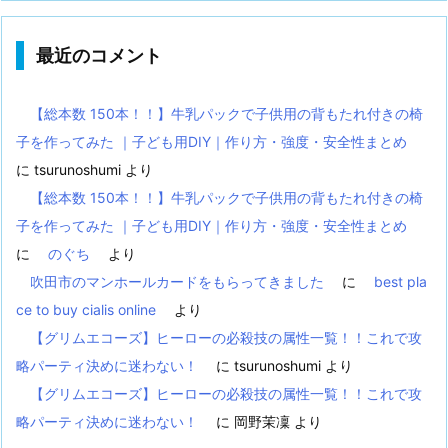
最近のコメント
【総本数 150本！！】牛乳パックで子供用の背もたれ付きの椅
子を作ってみた ｜子ども用DIY｜作り方・強度・安全性まとめ
に
tsurunoshumi
より
【総本数 150本！！】牛乳パックで子供用の背もたれ付きの椅
子を作ってみた ｜子ども用DIY｜作り方・強度・安全性まとめ
に
のぐち
より
吹田市のマンホールカードをもらってきました
に
best pla
ce to buy cialis online
より
【グリムエコーズ】ヒーローの必殺技の属性一覧！！これで攻
略パーティ決めに迷わない！
に
tsurunoshumi
より
【グリムエコーズ】ヒーローの必殺技の属性一覧！！これで攻
略パーティ決めに迷わない！
に
岡野茉凜
より