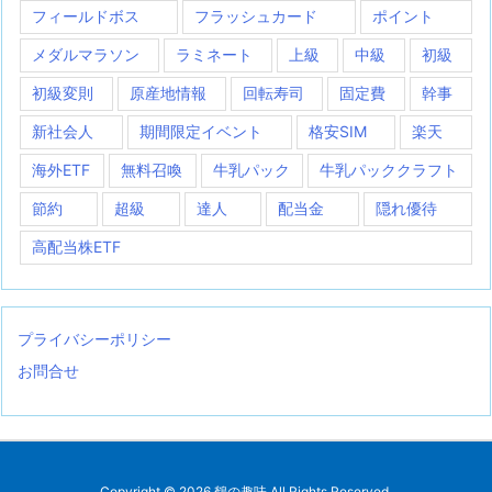
フィールドボス
フラッシュカード
ポイント
メダルマラソン
ラミネート
上級
中級
初級
初級変則
原産地情報
回転寿司
固定費
幹事
新社会人
期間限定イベント
格安SIM
楽天
海外ETF
無料召喚
牛乳パック
牛乳パッククラフト
節約
超級
達人
配当金
隠れ優待
高配当株ETF
プライバシーポリシー
お問合せ
Copyright ©
2026
鶴の趣味
All Rights Reserved.