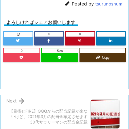
Posted by
tsurunoshumi
よろしければシェアお願いします
0
0
-
0
Send
-
Copy
Next
【目指せFIRE】QQQからの配当記録が来な
いけど、2021年3月の配当金確定させます
| 30代サラリーマンの配当金記録