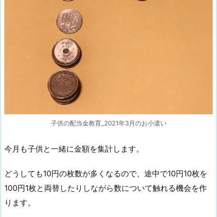
3.
2
0
2
1
年
3
月
分
の
子供の配当金教育_2021年3月のお小遣い
配
当
今月も子供と一緒に金額を集計します。
金
1.
どうしても10円の枚数が多くなるので、途中で10円10枚を
4.
100円1枚と両替したりしながら数について触れる機会を作
配
ります。
当