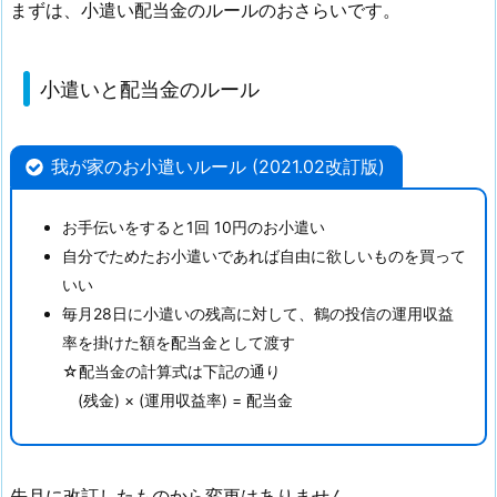
まずは、小遣い配当金のルールのおさらいです。
金
融
教
小遣いと配当金のルール
育
1.
1.
我が家のお小遣いルール (2021.02改訂版)
小
遣
お手伝いをすると1回 10円のお小遣い
い
自分でためたお小遣いであれば自由に欲しいものを買って
と
いい
配
毎月28日に小遣いの残高に対して、鶴の投信の運用収益
当
率を掛けた額を配当金として渡す
金
☆配当金の計算式は下記の通り
の
(残金) × (運用収益率) = 配当金
ル
ー
ル
先月に改訂したものから変更はありません。