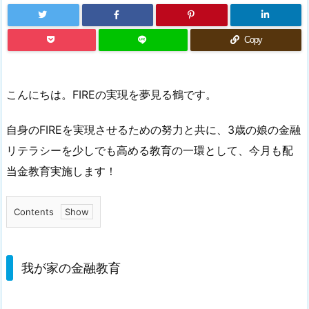
Copy
こんにちは。FIREの実現を夢見る鶴です。
自身のFIREを実現させるための努力と共に、3歳の娘の金融
リテラシーを少しでも高める教育の一環として、今月も配
当金教育実施します！
Contents
1.
我
が
我が家の金融教育
家
の