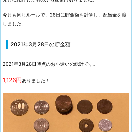
1.
2.
今月も同じルールで、28日に貯金額を計算し、配当金を渡
2
しました。
0
2
1
2021年3月28日の貯金額
年
3
2021年3月28日時点のお小遣いの総計です。
月
2
1,126円
ありました！
8
日
の
貯
金
額
1.