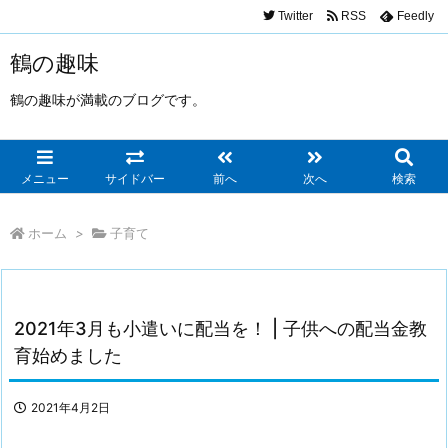
Twitter
RSS
Feedly
鶴の趣味
鶴の趣味が満載のブログです。
メニュー
サイドバー
前へ
次へ
検索
ホーム
>
子育て
2021年3月も小遣いに配当を！ | 子供への配当金教
育始めました
2021年4月2日