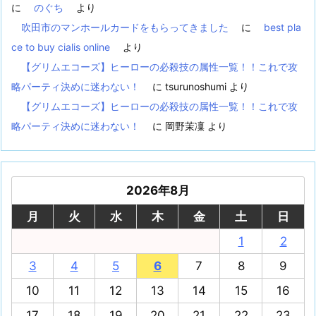
に
のぐち
より
吹田市のマンホールカードをもらってきました
に
best pla
ce to buy cialis online
より
【グリムエコーズ】ヒーローの必殺技の属性一覧！！これで攻
略パーティ決めに迷わない！
に
tsurunoshumi
より
【グリムエコーズ】ヒーローの必殺技の属性一覧！！これで攻
略パーティ決めに迷わない！
に
岡野茉凜
より
2026年8月
月
火
水
木
金
土
日
1
2
3
4
5
6
7
8
9
10
11
12
13
14
15
16
17
18
19
20
21
22
23